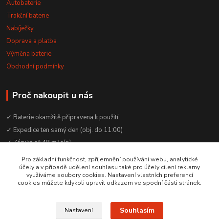
Autobaterie
Trakční baterie
Nabíječky
Doprava a platba
Výměna baterie
Obchodní podmínky
Proč nakoupit u nás
✓ Baterie okamžitě připravena k použití
✓ Expedice ten samý den (obj. do 11:00)
✓ Záruka až 48 měsíců
✓ Odborné poradenství zdarma
Pro základní funkčnost, zpříjemnění používání webu, analytické
účely a v případě udělení souhlasu také pro účely cílení reklamy
✓ Česká rodinná firma od 2012
využíváme soubory cookies. Nastavení vlastních preferencí
✓ YouTube kanál s návody a testy baterií
cookies můžete kdykoli upravit odkazem ve spodní části stránek.
Souhlasím
Nastavení