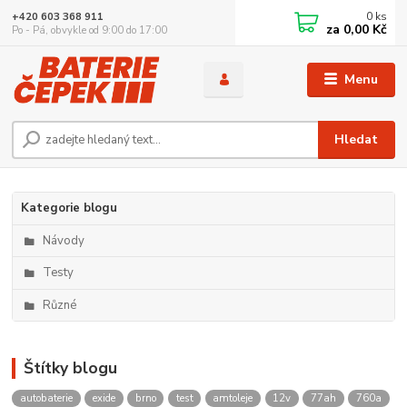
0
ks
+420 603 368 911
za
0,00 Kč
Po - Pá, obvykle od 9:00 do 17:00
Menu
Hledat
Kategorie blogu
Návody
Testy
Různé
Štítky blogu
autobaterie
exide
brno
test
amtoleje
12v
77ah
760a