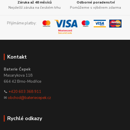
Záruka až 48 měsíců
Odborné poradenství
Nejdelší záruka na českém trhu
Pomůžeme s výběrem zdarma
Přijímáme platby:
Kontakt
Baterie Čepek
Masarykova 118
664 42 Brno-Modřice
📞
+420 603 368 911
✉
obchod@bateriecepek.cz
Rychlé odkazy