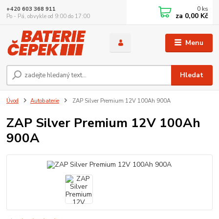
0
ks
+420 603 368 911
za
0,00 Kč
Po - Pá, obvykle od 9:00 do 17:00
Menu
Hledat
Úvod
Autobaterie
ZAP Silver Premium 12V 100Ah 900A
ZAP Silver Premium 12V 100Ah
900A