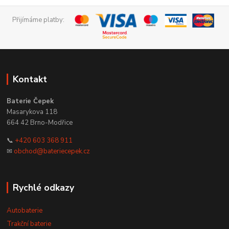
Přijímáme platby:
Kontakt
Baterie Čepek
Masarykova 118
664 42 Brno-Modřice
📞
+420 603 368 911
✉
obchod@bateriecepek.cz
Rychlé odkazy
Autobaterie
Trakční baterie