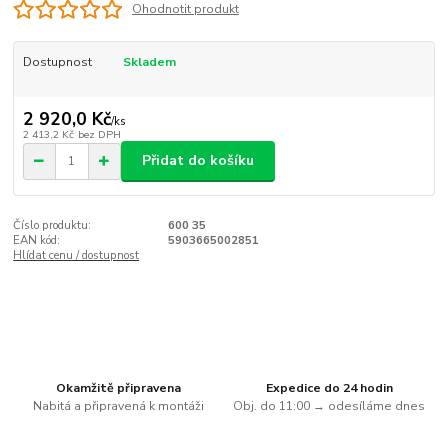
Ohodnotit produkt
Dostupnost
Skladem
2 920,0 Kč
/
ks
2 413,2 Kč
bez DPH
Přidat do košíku
Číslo produktu:
600 35
EAN kód:
5903665002851
Hlídat cenu / dostupnost
Okamžitě připravena
Expedice do 24 hodin
Nabitá a připravená k montáži
Obj. do 11:00 → odesíláme dnes