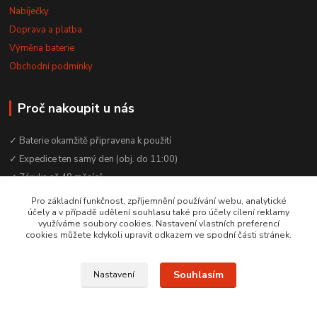
Nabíječky
Doprava a platba
Výměna baterie
Obchodní podmínky
Proč nakoupit u nás
✓ Baterie okamžitě připravena k použití
✓ Expedice ten samý den (obj. do 11:00)
✓ Záruka až 48 měsíců
✓ Odborné poradenství zdarma
Pro základní funkčnost, zpříjemnění používání webu, analytické
účely a v případě udělení souhlasu také pro účely cílení reklamy
✓ Česká rodinná firma od 2012
využíváme soubory cookies. Nastavení vlastních preferencí
✓ YouTube kanál s návody a testy baterií
cookies můžete kdykoli upravit odkazem ve spodní části stránek.
Souhlasím
Nastavení
© 2016–2026 Baterie Čepek | IČO: 29351120 | DIČ: CZ29351120
Vytvořeno na
Eshop-rychle.cz