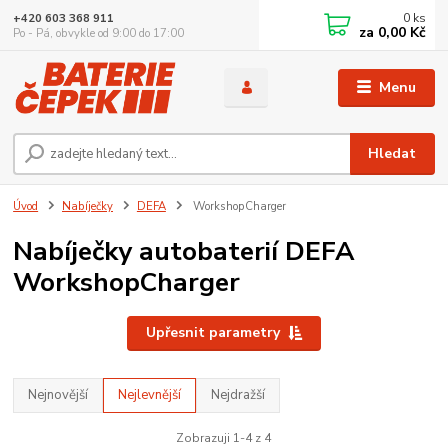
0
ks
+420 603 368 911
za
0,00 Kč
Po - Pá, obvykle od 9:00 do 17:00
Menu
Hledat
Úvod
Nabíječky
DEFA
WorkshopCharger
Nabíječky autobaterií DEFA
WorkshopCharger
Upřesnit parametry
Nejnovější
Nejlevnější
Nejdražší
Zobrazuji 1-4 z 4