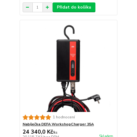
Přidat do košíku
1 hodnocení
Nabíječka DEFA WorkshopCharger 35A
24 340,0 Kč
/
ks
Skladem
20 115,7 Kč
bez DPH