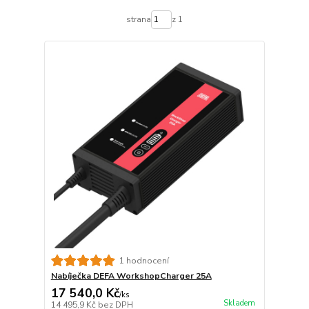
strana
z 1
1 hodnocení
Nabíječka DEFA WorkshopCharger 25A
17 540,0 Kč
/
ks
Skladem
14 495,9 Kč
bez DPH