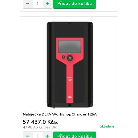
Přidat do košíku
Nabíječka DEFA WorkshopCharger 125A
57 437,0 Kč
/
ks
Skladem
47 468,6 Kč
bez DPH
Přidat do košíku