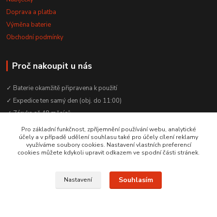
Doprava a platba
Výměna baterie
Obchodní podmínky
Proč nakoupit u nás
✓ Baterie okamžitě připravena k použití
✓ Expedice ten samý den (obj. do 11:00)
✓ Záruka až 48 měsíců
✓ Odborné poradenství zdarma
Pro základní funkčnost, zpříjemnění používání webu, analytické
účely a v případě udělení souhlasu také pro účely cílení reklamy
✓ Česká rodinná firma od 2012
využíváme soubory cookies. Nastavení vlastních preferencí
✓ YouTube kanál s návody a testy baterií
cookies můžete kdykoli upravit odkazem ve spodní části stránek.
Souhlasím
Nastavení
© 2016–2026 Baterie Čepek | IČO: 29351120 | DIČ: CZ29351120
Vytvořeno na
Eshop-rychle.cz