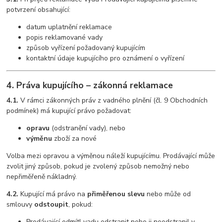
potvrzení obsahující:
datum uplatnění reklamace
popis reklamované vady
způsob vyřízení požadovaný kupujícím
kontaktní údaje kupujícího pro oznámení o vyřízení
4. Práva kupujícího – zákonná reklamace
4.1.
V rámci zákonných práv z vadného plnění (čl. 9 Obchodních
podmínek) má kupující právo požadovat:
opravu
(odstranění vady), nebo
výměnu
zboží za nové
Volba mezi opravou a výměnou náleží kupujícímu. Prodávající může
zvolit jiný způsob, pokud je zvolený způsob nemožný nebo
nepřiměřeně nákladný.
4.2.
Kupující má právo na
přiměřenou slevu
nebo může od
smlouvy
odstoupit
, pokud:
Prodávající odmítl vadu odstranit nebo ji neodstranil v