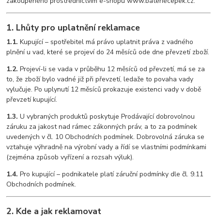
zakoupeného prostřednictvím e-shopu www.bateriecepek.cz.
1. Lhůty pro uplatnění reklamace
1.1.
Kupující – spotřebitel má právo uplatnit práva z vadného
plnění u vad, které se projeví do 24 měsíců ode dne převzetí zboží.
1.2.
Projeví-li se vada v průběhu 12 měsíců od převzetí, má se za
to, že zboží bylo vadné již při převzetí, ledaže to povaha vady
vylučuje. Po uplynutí 12 měsíců prokazuje existenci vady v době
převzetí kupující.
1.3.
U vybraných produktů poskytuje Prodávající dobrovolnou
záruku za jakost nad rámec zákonných práv, a to za podmínek
uvedených v čl. 10 Obchodních podmínek. Dobrovolná záruka se
vztahuje výhradně na výrobní vady a řídí se vlastními podmínkami
(zejména způsob vyřízení a rozsah výluk).
1.4.
Pro kupující – podnikatele platí záruční podmínky dle čl. 9.11
Obchodních podmínek.
2. Kde a jak reklamovat