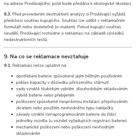
na adrese Prodávajícího, poté bude předána k ekologické likvidaci.
8.3.
Před provedením destruktivní analýzy si Prodávající vyžádá
předchozí souhlas kupujícího. Souhlas lze udělit v reklamačním
formuláři nebo dodatečně (e-mailem). Pokud kupující souhlas
neudělí, Prodávající rozhodne o reklamaci na základě výsledků
nedestruktivních testů.
9. Na co se reklamace nevztahuje
9.1.
Reklamaci nelze uplatnit na:
opotřebení baterie způsobené jejím běžným používáním
pokles kapacity v důsledku přirozeného stárnutí
vady vzniklé hlubokým vybitím, dlouhodobým skladováním
vybité baterie nebo přebíjením
poškození způsobené nesprávnou instalací, přepólováním,
zkratem nebo použitím nevhodného typu nabíječky
závady vzniklé nenaprogramováním baterie do řídicí
jednotky vozidla (u vozidel vyžadujících registraci baterie)
mechanické poškození nebo poškození nevhodným
skladováním