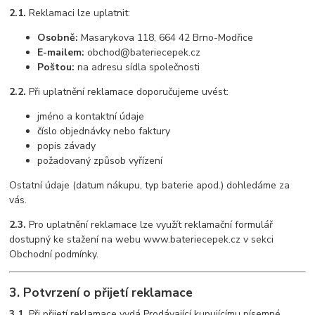
2.1.
Reklamaci lze uplatnit:
Osobně:
Masarykova 118, 664 42 Brno-Modřice
E-mailem:
obchod@bateriecepek.cz
Poštou:
na adresu sídla společnosti
2.2.
Při uplatnění reklamace doporučujeme uvést:
jméno a kontaktní údaje
číslo objednávky nebo faktury
popis závady
požadovaný způsob vyřízení
Ostatní údaje (datum nákupu, typ baterie apod.) dohledáme za
vás.
2.3.
Pro uplatnění reklamace lze využít reklamační formulář
dostupný ke stažení na webu www.bateriecepek.cz v sekci
Obchodní podmínky.
3. Potvrzení o přijetí reklamace
3.1.
Při přijetí reklamace vydá Prodávající kupujícímu písemné