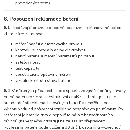
provedených testů
8. Posouzení reklamace baterií
8.1.
Prodávající provede odborné posouzení reklamované baterie,
které může zahrnovat:
měření napětí a startovacího proudu
kontrolu hustoty a hladiny elektrolytu
nabití baterie a měření parametrů po nabití
zátěžový test
test kapacity
desulfataci a opětovné měření
vizuální kontrolu stavu baterie
8.2.
V některých případech je pro spolehlivé zjištění příčiny závady
nutné baterii rozřezat (destruktivní analýza). Tento postup je
standardní při reklamaci olověných baterií a umožňuje odlišit
výrobní vadu od poškození vzniklého nesprávným používáním. Po
rozřezání je baterie trvale nepoužitelná a z bezpečnostních
důvodů (nebezpečný odpad) ji nelze zaslat přepravcem.
Rozřezaná baterie bude uložena 30 dnů k osobnímu vyzvednutí