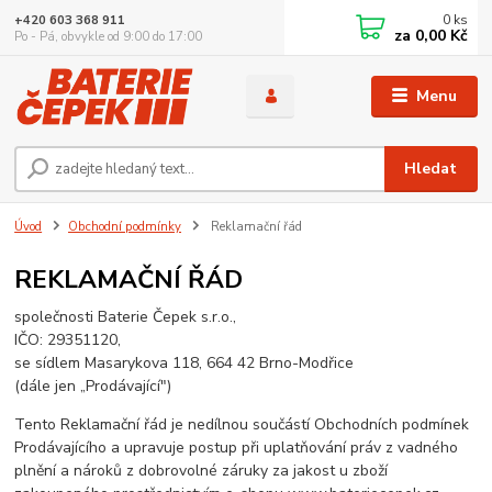
0
ks
+420 603 368 911
za
0,00 Kč
Po - Pá, obvykle od 9:00 do 17:00
Menu
Hledat
Úvod
Obchodní podmínky
Reklamační řád
REKLAMAČNÍ ŘÁD
společnosti Baterie Čepek s.r.o.,
IČO: 29351120,
se sídlem Masarykova 118, 664 42 Brno-Modřice
(dále jen „Prodávající")
Tento Reklamační řád je nedílnou součástí Obchodních podmínek
Prodávajícího a upravuje postup při uplatňování práv z vadného
plnění a nároků z dobrovolné záruky za jakost u zboží