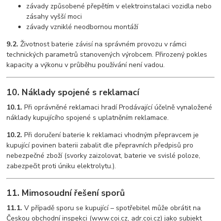
závady způsobené přepětím v elektroinstalaci vozidla nebo
zásahy vyšší moci
závady vzniklé neodbornou montáží
9.2.
Životnost baterie závisí na správném provozu v rámci
technických parametrů stanovených výrobcem. Přirozený pokles
kapacity a výkonu v průběhu používání není vadou.
10. Náklady spojené s reklamací
10.1.
Při oprávněné reklamaci hradí Prodávající účelně vynaložené
náklady kupujícího spojené s uplatněním reklamace.
10.2.
Při doručení baterie k reklamaci vhodným přepravcem je
kupující povinen baterii zabalit dle přepravních předpisů pro
nebezpečné zboží (svorky zaizolovat, baterie ve svislé poloze,
zabezpečit proti úniku elektrolytu.).
11. Mimosoudní řešení sporů
11.1.
V případě sporu se kupující – spotřebitel může obrátit na
Českou obchodní inspekci (www.coi.cz, adr.coi.cz) jako subjekt