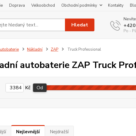
ie
Doprava
Velkoobchod
Obchodní podmínky
Kontakty
Bl
Nevíte
Hledat
+420
Po - P
utobaterie
Nákladní
ZAP
Truck Professional
adní autobaterie ZAP Truck Pro
Kč
Od
jší
Nejlevnější
Nejdražší