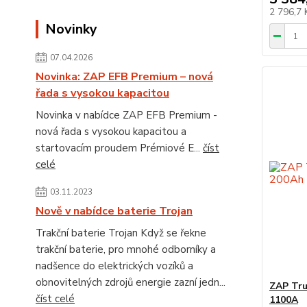
2 796,7
Novinky
07.04.2026
Novinka: ZAP EFB Premium – nová
řada s vysokou kapacitou
Novinka v nabídce ZAP EFB Premium -
nová řada s vysokou kapacitou a
startovacím proudem Prémiové E...
číst
celé
03.11.2023
Nově v nabídce baterie Trojan
Trakční baterie Trojan Když se řekne
trakční baterie, pro mnohé odborníky a
nadšence do elektrických vozíků a
obnovitelných zdrojů energie zazní jedn...
ZAP Tru
číst celé
1100A