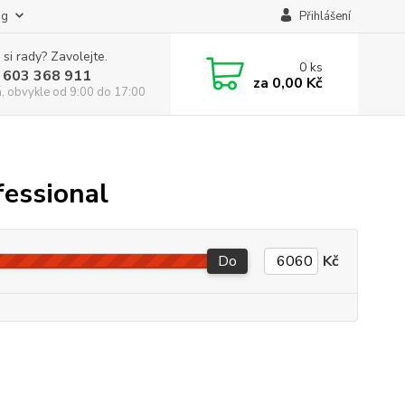
og
Přihlášení
 si rady? Zavolejte.
0
ks
 603 368 911
za
0,00 Kč
á, obvykle od 9:00 do 17:00
fessional
Do
Kč