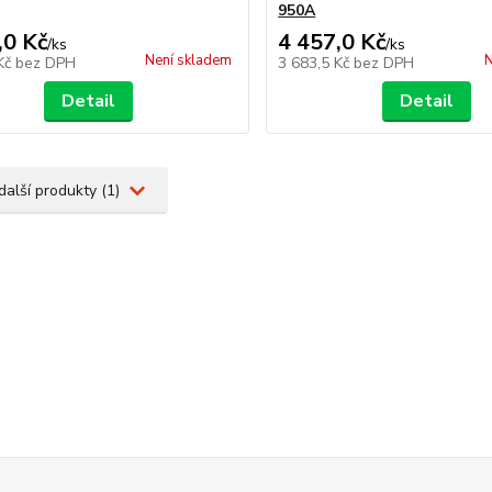
950A
,0 Kč
4 457,0 Kč
/
ks
/
ks
Není skladem
N
 Kč
bez DPH
3 683,5 Kč
bez DPH
Detail
Detail
další produkty (1)