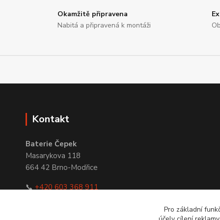
Okamžitě připravena
Ex
Nabitá a připravená k montáži
Ob
Kontakt
Baterie Čepek
Masarykova 118
664 42 Brno-Modřice
📞
+420 603 368 911
✉
obchod@bateriecepek.cz
Pro základní funk
účely cílení reklam