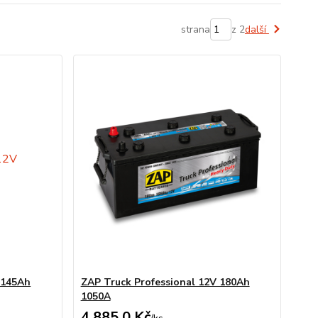
strana
z 2
další
 145Ah
ZAP Truck Professional 12V 180Ah
1050A
4 885,0 Kč