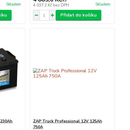
/
ks
Skladem
Skladem
4 037,2 Kč
bez DPH
šíku
Přidat do košíku
 230Ah
ZAP Truck Professional 12V 125Ah
750A