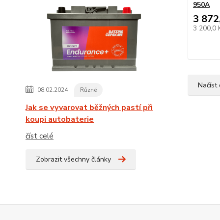
950A
3 872
3 200,0
Načíst 
08.02.2024
Různé
Jak se vyvarovat běžných pastí při
koupi autobaterie
číst celé
Zobrazit všechny články