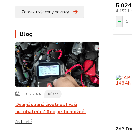
5 024
4 152,1
Zobrazit všechny novinky
Blog
09.02.2024
Různé
Dvojnásobná životnost vaší
autobaterie? Ano, je to možné!
číst celé
ZAP Tru