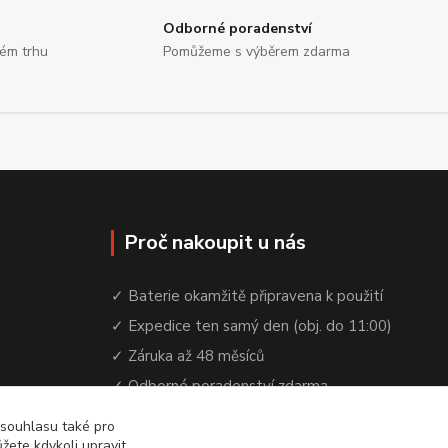
Odborné poradenství
kém trhu
Pomůžeme s výběrem zdarma
Proč nakoupit u nás
✓ Baterie okamžitě připravena k použití
✓ Expedice ten samý den (obj. do 11:00)
✓ Záruka až 48 měsíců
✓ Odborné poradenství zdarma
✓ Česká rodinná firma od 2012
 souhlasu také pro
žete kdykoli upravit
✓ YouTube kanál s návody a testy baterií