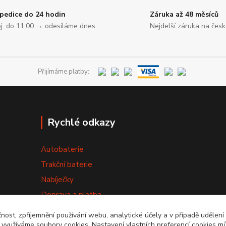
pedice do 24 hodin
Záruka až 48 měsíců
j. do 11:00 → odesíláme dnes
Nejdelší záruka na čes
Přijímáme platby:
Rychlé odkazy
Autobaterie
Trakční baterie
Nabíječky
Doprava a platba
Výměna baterie
čnost, zpříjemnění používání webu, analytické účely a v případě udělení
y využíváme soubory cookies. Nastavení vlastních preferencí cookies mů
Obchodní podmínky