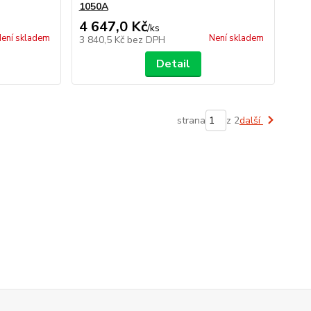
1050A
4 647,0 Kč
/
ks
ení skladem
Není skladem
3 840,5 Kč
bez DPH
Detail
strana
z 2
další