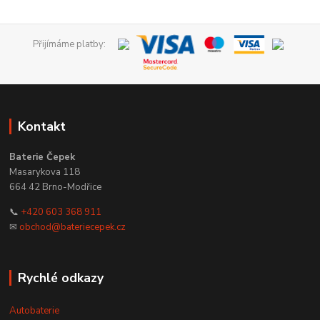
Přijímáme platby:
Kontakt
Baterie Čepek
Masarykova 118
664 42 Brno-Modřice
📞
+420 603 368 911
✉
obchod@bateriecepek.cz
Rychlé odkazy
Autobaterie