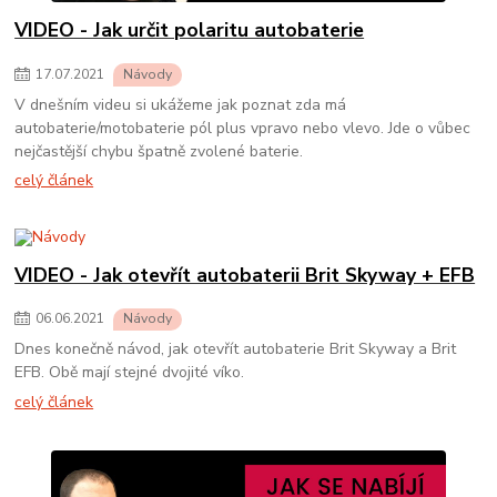
VIDEO - Jak určit polaritu autobaterie
17
.
07
.
2021
Návody
V dnešním videu si ukážeme jak poznat zda má
autobaterie/motobaterie pól plus vpravo nebo vlevo. Jde o vůbec
nejčastější chybu špatně zvolené baterie.
celý článek
VIDEO - Jak otevřít autobaterii Brit Skyway + EFB
06
.
06
.
2021
Návody
Dnes konečně návod, jak otevřít autobaterie Brit Skyway a Brit
EFB. Obě mají stejné dvojité víko.
celý článek