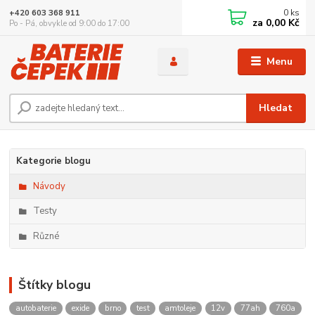
0
ks
+420 603 368 911
za
0,00 Kč
Po - Pá, obvykle od 9:00 do 17:00
Menu
Hledat
Kategorie blogu
Návody
Testy
Různé
Štítky blogu
autobaterie
exide
brno
test
amtoleje
12v
77ah
760a