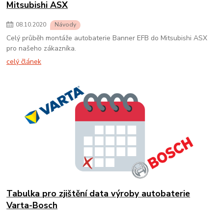
Mitsubishi ASX
08
.
10
.
2020
Návody
Celý průběh montáže autobaterie Banner EFB do Mitsubishi ASX
pro našeho zákazníka.
celý článek
Tabulka pro zjištění data výroby autobaterie
Varta-Bosch