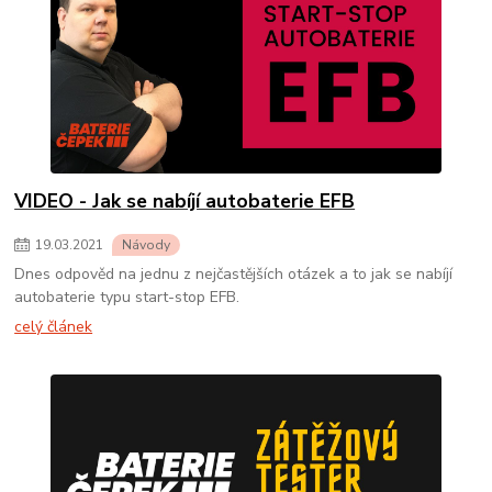
VIDEO - Jak se nabíjí autobaterie EFB
19
.
03
.
2021
Návody
Dnes odpověd na jednu z nejčastějších otázek a to jak se nabíjí
autobaterie typu start-stop EFB.
celý článek