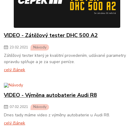
VIDEO - Zátěžový tester DHC 500 A2
23
.
02
.
2021
Návody
Zátěžový tester který je kvalitní provedením, udávané parametry
opravdu splňuje a je za super peníze.
celý článek
VIDEO - Výměna autobaterie Audi R8
07
.
02
.
2021
Návody
Dnes tady máme video z výměny autobaterie u Audi R8.
celý článek