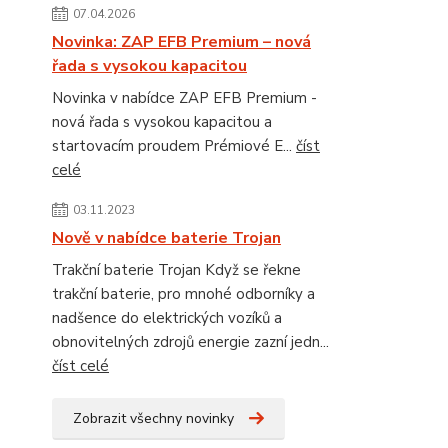
07.04.2026
Novinka: ZAP EFB Premium – nová
řada s vysokou kapacitou
Novinka v nabídce ZAP EFB Premium -
nová řada s vysokou kapacitou a
startovacím proudem Prémiové E...
číst
celé
03.11.2023
Nově v nabídce baterie Trojan
Trakční baterie Trojan Když se řekne
trakční baterie, pro mnohé odborníky a
nadšence do elektrických vozíků a
obnovitelných zdrojů energie zazní jedn...
číst celé
Zobrazit všechny novinky