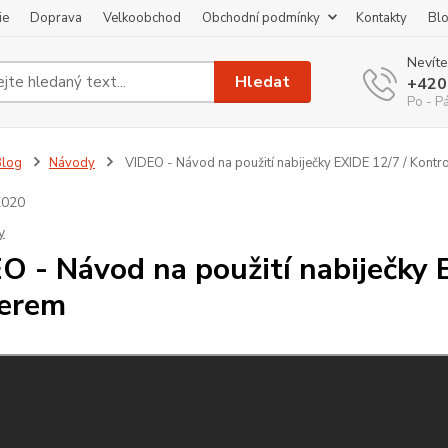
ie
Doprava
Velkoobchod
Obchodní podmínky
Kontakty
Bl
Nevíte
Hledat
+420
Po - P
Blog
Návody
VIDEO - Návod na použití nabiječky EXIDE 12/7 / Kontr
2020
y
O - Návod na použití nabiječky 
erem