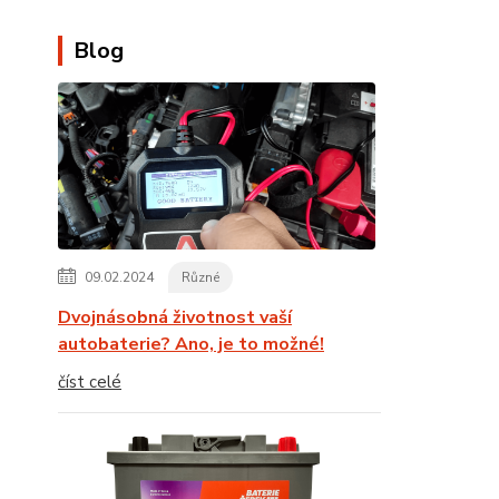
Blog
09.02.2024
Různé
Dvojnásobná životnost vaší
autobaterie? Ano, je to možné!
číst celé