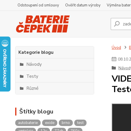
Odstoupení od smlouvy
Ověřit datum výroby
Výměna bater
Úvod
Kategorie blogu
08
.
10
.
Návody
Návod
VIDE
Testy
Test
Různé
Štítky blogu
autobaterie
exide
brno
test