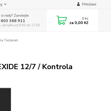
og
Přihlášení
 si rady? Zavolejte.
0
ks
 603 368 911
za
0,00 Kč
á, obvykle od 9:00 do 17:00
ola Testerem
EXIDE 12/7 / Kontrola