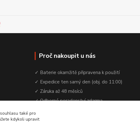
Proč nakoupit u nás
✓ Baterie okamžitě připravena k použití
✓ Expedice ten samý den (obj. do 11:00)
✓ Záruka až 48 měsíců
✓ Odborné poradenství zdarma
✓ Česká rodinná firma od 2012
 souhlasu také pro
žete kdykoli upravit
✓ YouTube kanál s návody a testy baterií