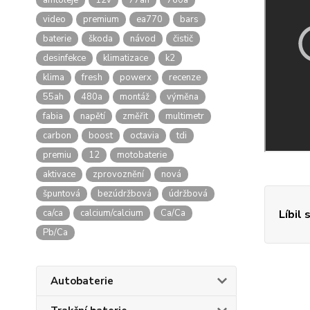
amtoleje
12v
77ah
760a
video
premium
ea770
bars
baterie
škoda
návod
čistič
desinfekce
klimatizace
k2
klima
fresh
powerx
recenze
55ah
480a
montáž
výměna
fabia
napětí
změřit
multimetr
carbon
boost
octavia
tdi
premiu
12
motobaterie
aktivace
zprovoznění
nová
špuntová
bezúdržbová
údržbová
ca/ca
calcium/calcium
Ca/Ca
Líbil 
Pb/Ca
Autobaterie