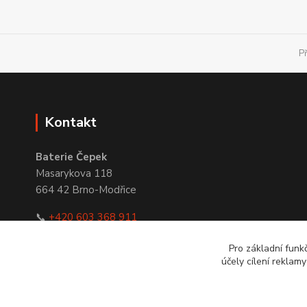
P
Kontakt
Baterie Čepek
Masarykova 118
664 42 Brno-Modřice
📞
+420 603 368 911
✉
obchod@bateriecepek.cz
Pro základní funk
účely cílení reklam