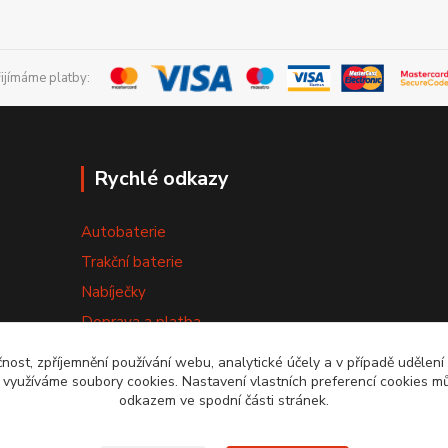
řijímáme platby:
Rychlé odkazy
Autobaterie
Trakční baterie
Nabíječky
Doprava a platba
Výměna baterie
čnost, zpříjemnění používání webu, analytické účely a v případě udělení
y využíváme soubory cookies. Nastavení vlastních preferencí cookies mů
Obchodní podmínky
odkazem ve spodní části stránek.