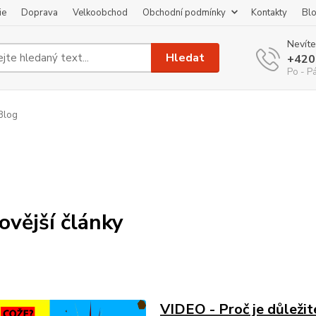
ie
Doprava
Velkoobchod
Obchodní podmínky
Kontakty
Bl
Nevíte
Hledat
+420
Po - P
Blog
ovější články
VIDEO - Proč je důležit