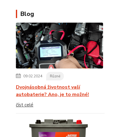
Blog
09.02.2024
Různé
Dvojnásobná životnost vaší
autobaterie? Ano, je to možné!
číst celé