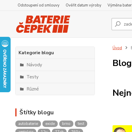
Odstoupení od smlouvy
Ověřit datum výroby
Výměna bater
Úvod
Kategorie blogu
Blog
Návody
Testy
Různé
Nejn
Štítky blogu
autobaterie
exide
brno
test