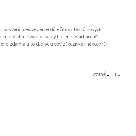
, na které předvedeme důležitost testů nových
ním odhalíme výrobní vady baterie. Všichni naši
terie zdarma a to dle potřeby zákazníka i několikrát
strana
z 1