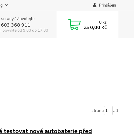
og
Přihlášení
 si rady? Zavolejte.
0
ks
 603 368 911
za
0,00 Kč
á, obvykle od 9:00 do 17:00
strana
z 1
é testovat nové autobaterie před