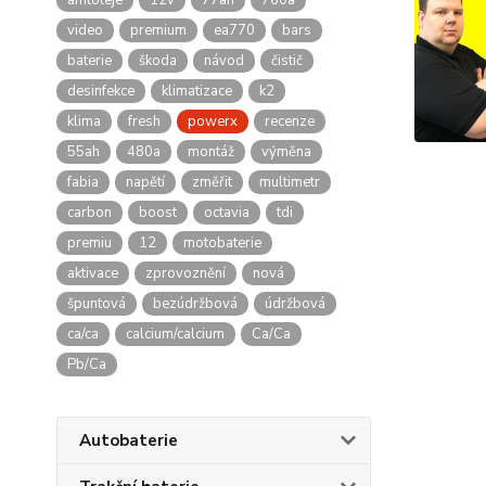
amtoleje
12v
77ah
760a
video
premium
ea770
bars
baterie
škoda
návod
čistič
desinfekce
klimatizace
k2
klima
fresh
powerx
recenze
55ah
480a
montáž
výměna
fabia
napětí
změřit
multimetr
carbon
boost
octavia
tdi
premiu
12
motobaterie
aktivace
zprovoznění
nová
špuntová
bezúdržbová
údržbová
ca/ca
calcium/calcium
Ca/Ca
Pb/Ca
Autobaterie