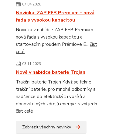
07.04.2026
Novinka: ZAP EFB Premium – nová
řada s vysokou kapacitou
Novinka v nabídce ZAP EFB Premium -
nová řada s vysokou kapacitou a
startovacím proudem Prémiové E...
číst
celé
03.11.2023
Nově v nabídce baterie Trojan
Trakční baterie Trojan Když se řekne
trakční baterie, pro mnohé odborníky a
nadšence do elektrických vozíků a
obnovitelných zdrojů energie zazní jedn...
číst celé
Zobrazit všechny novinky