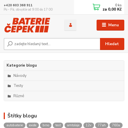
0
ks
+420 603 368 911
za
0,00 Kč
Po - Pá, obvykle od 9:00 do 17:00
Menu
Hledat
Kategorie blogu
Návody
Testy
Různé
Štítky blogu
autobaterie
exide
brno
test
amtoleje
12v
77ah
760a