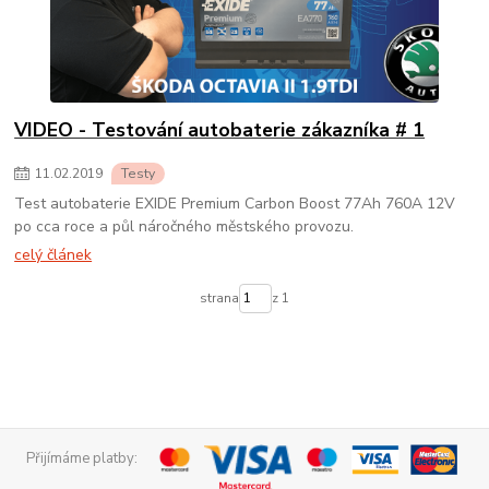
VIDEO - Testování autobaterie zákazníka # 1
11
.
02
.
2019
Testy
Test autobaterie EXIDE Premium Carbon Boost 77Ah 760A 12V
po cca roce a půl náročného městského provozu.
celý článek
strana
z 1
Přijímáme platby: