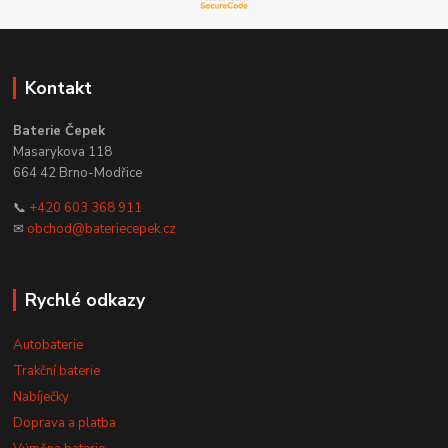
Kontakt
Baterie Čepek
Masarykova 118
664 42 Brno-Modřice
📞
+420 603 368 911
✉
obchod@bateriecepek.cz
Rychlé odkazy
Autobaterie
Trakční baterie
Nabíječky
Doprava a platba