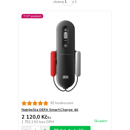
strana
z 1
TOP produkt
92 hodnocení
Nabíječka DEFA SmartCharge 4A
2 120,0 Kč
/
ks
Skladem
1 752,1 Kč
bez DPH