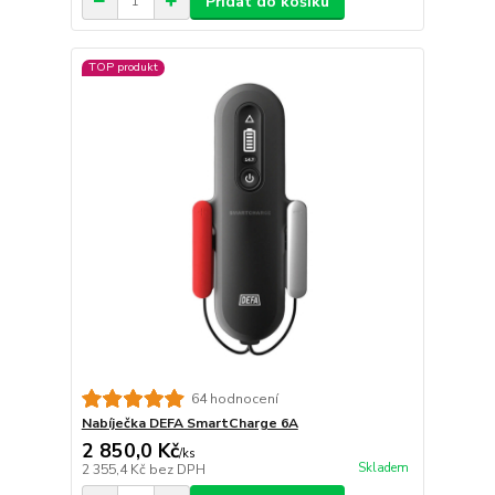
Přidat do košíku
TOP produkt
64 hodnocení
Nabíječka DEFA SmartCharge 6A
2 850,0 Kč
/
ks
Skladem
2 355,4 Kč
bez DPH