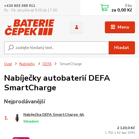
0
ks
+420 603 368 911
za
0,00 Kč
Po - Pá, obvykle od 9:00 do 17:00
Menu
Hledat
Úvod
Nabíječky
DEFA
SmartCharge
Nabíječky autobaterií DEFA
SmartCharge
Nejprodávanější
Nabíječka DEFA SmartCharge 4A
1.
Skladem
2 120,0 Kč
1 752,1 Kč bez DPH