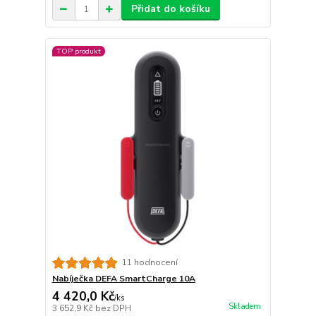
Přidat do košíku
TOP produkt
11 hodnocení
Nabíječka DEFA SmartCharge 10A
4 420,0 Kč
/
ks
Skladem
3 652,9 Kč
bez DPH