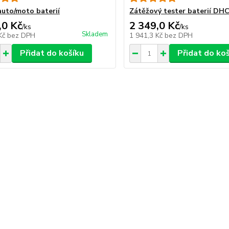
auto/moto baterií
Zátěžový tester baterií DH
,0 Kč
2 349,0 Kč
/
ks
/
ks
Skladem
 Kč
bez DPH
1 941,3 Kč
bez DPH
Přidat do košíku
Přidat do ko