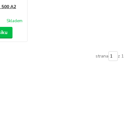
C 500 A2
Skladem
šíku
strana
z 1