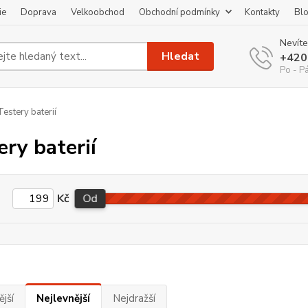
ie
Doprava
Velkoobchod
Obchodní podmínky
Kontakty
Bl
Nevíte
Hledat
+420
Po - P
estery baterií
ery baterií
Kč
Od
jší
Nejlevnější
Nejdražší