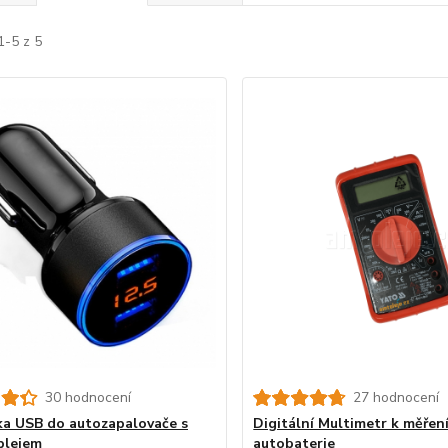
1-5 z 5
30 hodnocení
27 hodnocení
ka USB do autozapalovače s
Digitální Multimetr k měřen
plejem
autobaterie