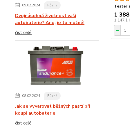
09.02.2024
Různé
Tester 
1 388
Dvojnásobná životnost vaší
1 147,1
autobaterie? Ano, je to možné!
číst celé
08.02.2024
Různé
Jak se vyvarovat běžných pastí při
koupi autobaterie
číst celé