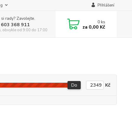
og
Přihlášení
 si rady? Zavolejte.
0
ks
 603 368 911
za
0,00 Kč
á, obvykle od 9:00 do 17:00
Do
Kč