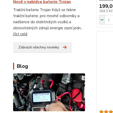
Nově v nabídce baterie Trojan
199,0
Trakční baterie Trojan Když se řekne
164,5 K
trakční baterie, pro mnohé odborníky a
nadšence do elektrických vozíků a
obnovitelných zdrojů energie zazní jedn...
číst celé
Zobrazit všechny novinky
Blog