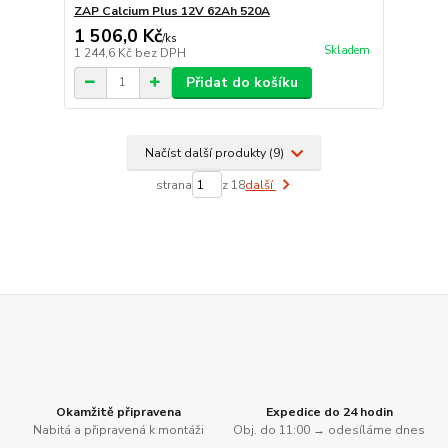
ZAP Calcium Plus 12V 62Ah 520A
1 506,0 Kč
/
ks
Skladem
1 244,6 Kč
bez DPH
Přidat do košíku
Načíst další produkty (9)
strana
z 18
další
Okamžitě připravena
Expedice do 24 hodin
Nabitá a připravená k montáži
Obj. do 11:00 → odesíláme dnes