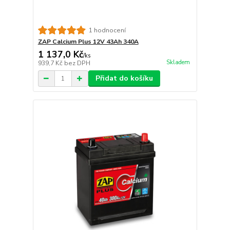
1 hodnocení
ZAP Calcium Plus 12V 43Ah 340A
1 137,0 Kč
/
ks
Skladem
939,7 Kč
bez DPH
Přidat do košíku