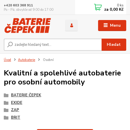
0
ks
+420 603 368 911
za
0,00 Kč
Po - Pá, obvykle od 9:00 do 17:00
Menu
Hledat
Úvod
Autobaterie
Osobní
Kvalitní a spolehlivé autobaterie
pro osobní automobily
BATERIE ČEPEK
EXIDE
ZAP
BRIT