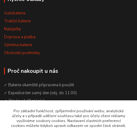
Autobaterie
Trakční baterie
Nabíječky
Doprava a platba
Výměna baterie
Obchodní podmínky
Proč nakoupit u nás
✓ Baterie okamžitě připravena k použití
✓ Expedice ten samý den (obj. do 11:00)
✓ Záruka až 48 měsíců
✓ Odborné poradenství zdarma
Pro základní funkčnost, zpříjemnění používání webu, analytické
účely a v případě udělení souhlasu také pro účely cílení reklamy
✓ Česká rodinná firma od 2012
využíváme soubory cookies. Nastavení vlastních preferencí
✓ YouTube kanál s návody a testy baterií
cookies můžete kdykoli upravit odkazem ve spodní části stránek.