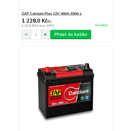
ZAP Calcium Plus 12V 40Ah 300A L
1 228,0 Kč
/
ks
Skladem
1 014,9 Kč
bez DPH
Přidat do košíku