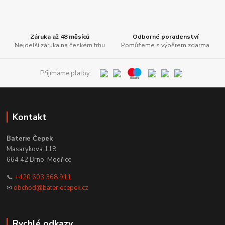
Záruka až 48 měsíců
Odborné poradenství
Nejdelší záruka na českém trhu
Pomůžeme s výběrem zdarma
Přijímáme platby:
Kontakt
Baterie Čepek
Masarykova 118
664 42 Brno-Modřice
📞
+420 603 368 911
✉
obchod@bateriecepek.cz
Rychlé odkazy