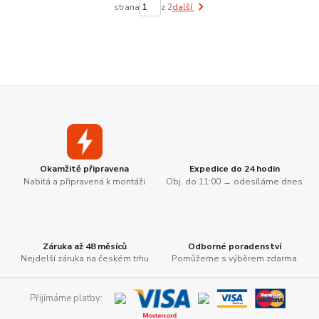
strana
z 2
další
Okamžitě připravena
Expedice do 24 hodin
Nabitá a připravená k montáži
Obj. do 11:00 → odesíláme dnes
Záruka až 48 měsíců
Odborné poradenství
Nejdelší záruka na českém trhu
Pomůžeme s výběrem zdarma
Přijímáme platby: