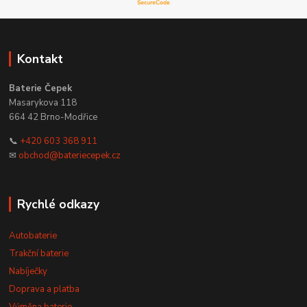
Kontakt
Baterie Čepek
Masarykova 118
664 42 Brno-Modřice
📞
+420 603 368 911
✉
obchod@bateriecepek.cz
Rychlé odkazy
Autobaterie
Trakční baterie
Nabíječky
Doprava a platba