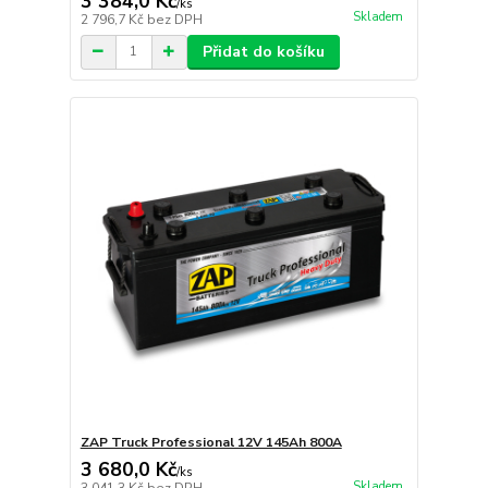
3 384,0 Kč
/
ks
Skladem
2 796,7 Kč
bez DPH
Přidat do košíku
ZAP Truck Professional 12V 145Ah 800A
3 680,0 Kč
/
ks
Skladem