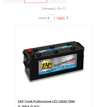
Zobrazuji 1-9 z 17
strana
z 2
další
ZAP Truck Professional 12V 125Ah 750A