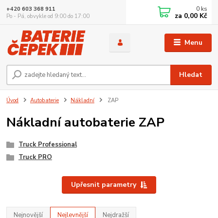
0
ks
+420 603 368 911
za
0,00 Kč
Po - Pá, obvykle od 9:00 do 17:00
Menu
Hledat
Úvod
Autobaterie
Nákladní
ZAP
Nákladní autobaterie ZAP
Truck Professional
Truck PRO
Upřesnit parametry
Nejnovější
Nejlevnější
Nejdražší