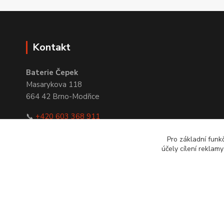
Kontakt
Baterie Čepek
Masarykova 118
664 42 Brno-Modřice
📞
+420 603 368 911
✉
obchod@bateriecepek.cz
Pro základní funk
účely cílení reklam
© 2016–2026 Baterie Čepek | IČO: 29351120 | DIČ: CZ293511