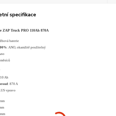
tní specifikace
ie ZAP Truck PRO 110Ah 870A
ržbová baterie
: ANO, okamžitě použitelný
100%
Ano
 měsíců
V
110 Ah
proud
: 870 A
LUS vpravo
 mm
 mm
0 mm