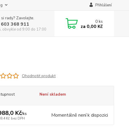
og
Přihlášení
 si rady? Zavolejte.
0
ks
 603 368 911
za
0,00 Kč
á, obvykle od 9:00 do 17:00
Ohodnotit produkt
tupnost
Není skladem
988,0 Kč
/
ks
Momentálně není k dispozici
9,4 Kč
bez DPH