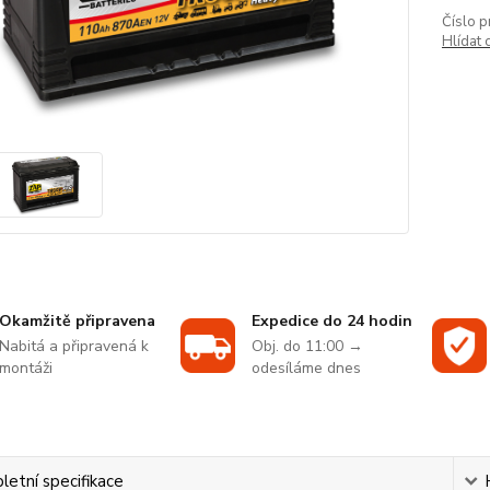
Číslo p
Hlídat 
Okamžitě připravena
Expedice do 24 hodin
Nabitá a připravená k
Obj. do 11:00 →
montáži
odesíláme dnes
etní specifikace