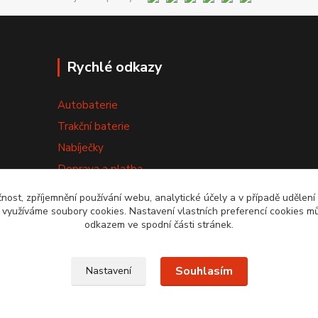
Rychlé odkazy
Autobaterie
Trakční baterie
Nabíječky
Doprava a platba
Výměna baterie
čnost, zpříjemnění používání webu, analytické účely a v případě udělení
y využíváme soubory cookies. Nastavení vlastních preferencí cookies mů
Obchodní podmínky
odkazem ve spodní části stránek.
Souhlasím
Nastavení
20