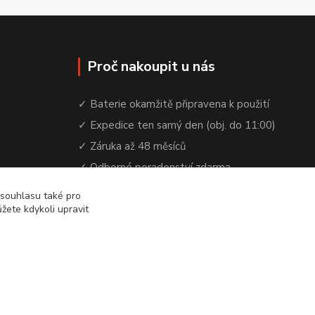
Proč nakoupit u nás
✓ Baterie okamžitě připravena k použití
✓ Expedice ten samý den (obj. do 11:00)
✓ Záruka až 48 měsíců
✓ Odborné poradenství zdarma
✓ Česká rodinná firma od 2012
 souhlasu také pro
žete kdykoli upravit
✓ YouTube kanál s návody a testy baterií
Vytvořeno na
Eshop-rychle.cz