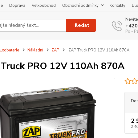
ie
Doprava
Velkoobchod
Obchodní podmínky
Kontakty
Bl
Nevíte
Hledat
+420
Po - P
utobaterie
Nákladní
ZAP
ZAP Truck PRO 12V 110Ah 870A
 Truck PRO 12V 110Ah 870A
Dos
2 
2 46