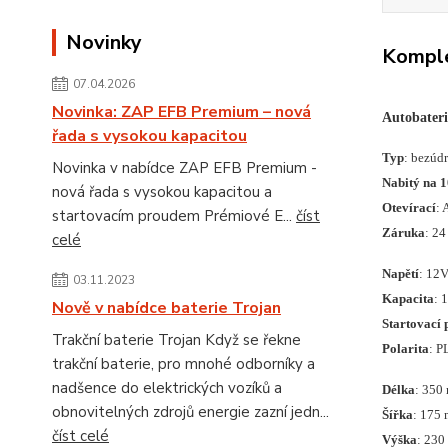
Novinky
Komple
07.04.2026
Novinka: ZAP EFB Premium – nová
Autobater
řada s vysokou kapacitou
: bezúd
Typ
Novinka v nabídce ZAP EFB Premium -
Nabitý na 
nová řada s vysokou kapacitou a
: 
Otevírací
startovacím proudem Prémiové E...
číst
Záruka
: 24
celé
Napětí
: 12
03.11.2023
Kapacita
: 
Nově v nabídce baterie Trojan
Startovací 
Trakční baterie Trojan Když se řekne
Polarita
: P
trakční baterie, pro mnohé odborníky a
nadšence do elektrických vozíků a
Délka
: 350
obnovitelných zdrojů energie zazní jedn...
Šířka
: 175
číst celé
Výška
: 23