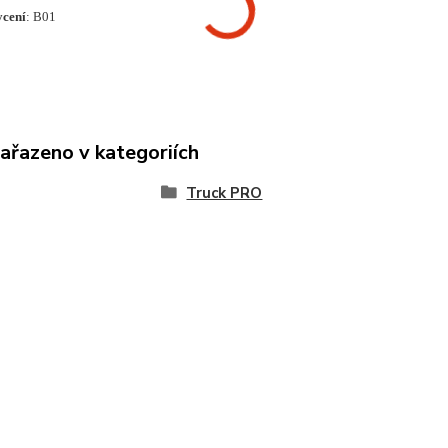
ycení
: B01
zařazeno v kategoriích
Truck PRO