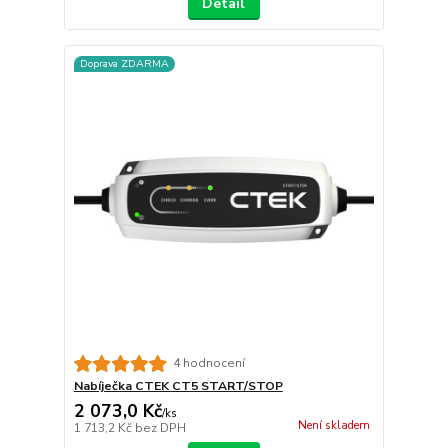
Detail
Doprava ZDARMA
4 hodnocení
Nabíječka CTEK CT5 START/STOP
2 073,0 Kč
/
ks
Není skladem
1 713,2 Kč
bez DPH