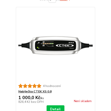
4 hodnocení
Nabíječka CTEK XS 0.8
1 000,0 Kč
/
ks
Není skladem
826,4 Kč
bez DPH
Detail