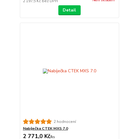
Není skladem
2 197,5 Kč
bez DPH
Detail
2 hodnocení
Nabíječka CTEK MXS 7.0
2 771,0 Kč
/
ks