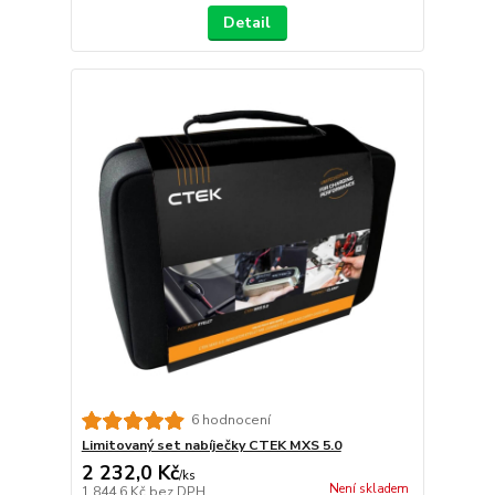
Detail
6 hodnocení
Limitovaný set nabíječky CTEK MXS 5.0
2 232,0 Kč
/
ks
Není skladem
1 844,6 Kč
bez DPH