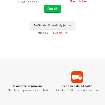
Není skladem
2 290,1 Kč
bez DPH
Detail
Načíst další produkty (4)
strana
z 2
další
Okamžitě připravena
Expedice do 24 hodin
Nabitá a připravená k montáži
Obj. do 11:00 → odesíláme dnes