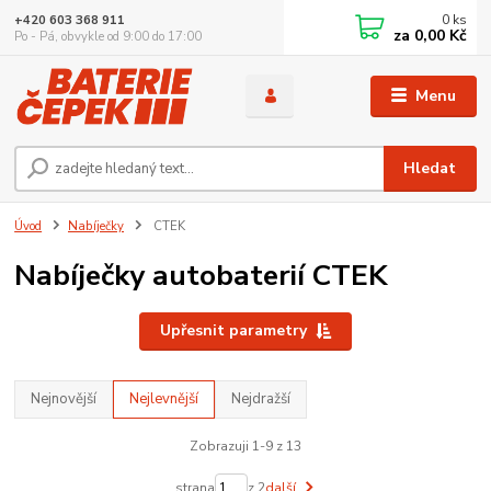
0
ks
+420 603 368 911
za
0,00 Kč
Po - Pá, obvykle od 9:00 do 17:00
Menu
Hledat
Úvod
Nabíječky
CTEK
Nabíječky autobaterií CTEK
Upřesnit parametry
Nejnovější
Nejlevnější
Nejdražší
Zobrazuji 1-9 z 13
strana
z 2
další