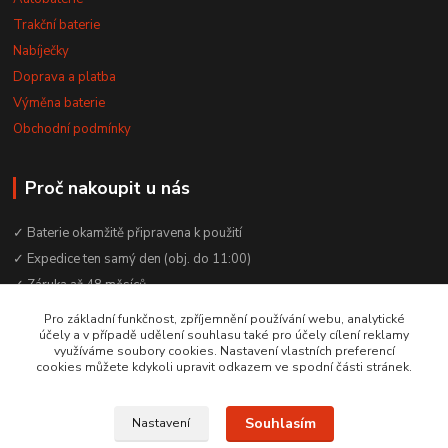
Trakční baterie
Nabíječky
Doprava a platba
Výměna baterie
Obchodní podmínky
Proč nakoupit u nás
✓ Baterie okamžitě připravena k použití
✓ Expedice ten samý den (obj. do 11:00)
✓ Záruka až 48 měsíců
✓ Odborné poradenství zdarma
Pro základní funkčnost, zpříjemnění používání webu, analytické
účely a v případě udělení souhlasu také pro účely cílení reklamy
✓ Česká rodinná firma od 2012
využíváme soubory cookies. Nastavení vlastních preferencí
✓ YouTube kanál s návody a testy baterií
cookies můžete kdykoli upravit odkazem ve spodní části stránek.
Souhlasím
Nastavení