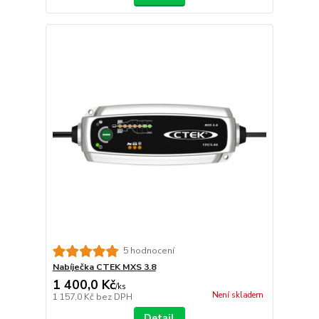
5 hodnocení
Nabíječka CTEK MXS 3.8
1 400,0 Kč
/
ks
Není skladem
1 157,0 Kč
bez DPH
Detail