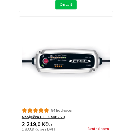
Detail
84 hodnocení
Nabíječka CTEK MXS 5.0
2 219,0 Kč
/
ks
Není skladem
1 833,9 Kč
bez DPH