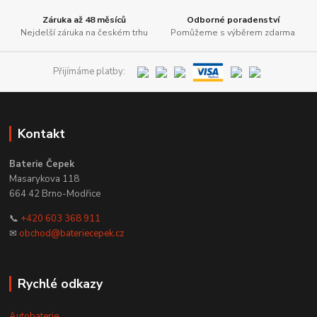
Záruka až 48 měsíců
Odborné poradenství
Nejdelší záruka na českém trhu
Pomůžeme s výběrem zdarma
Přijímáme platby:
Kontakt
Baterie Čepek
Masarykova 118
664 42 Brno-Modřice
📞
+420 603 368 911
✉
obchod@bateriecepek.cz
Rychlé odkazy
Autobaterie