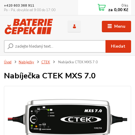
0
ks
+420 603 368 911
za
0,00 Kč
Po - Pá, obvykle od 9:00 do 17:00
Menu
Hledat
Úvod
Nabíječky
CTEK
Nabíječka CTEK MXS 7.0
Nabíječka CTEK MXS 7.0