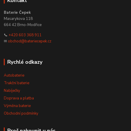
Kontakt
Baterie Čepek
Masarykova 118
664 42 Brno-Modřice
📞
+420 603 368 911
✉
obchod@bateriecepek.cz
Rychlé odkazy
Autobaterie
Trakční baterie
Nabíječky
Doprava a platba
Výměna baterie
Obchodní podmínky
Proč nakoupit u nás