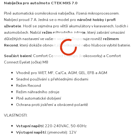
Nabíječka pro auto/moto CTEK MXS 7.0
Plně automatická osmikroková nabíječka, řízená mikroprocesorem.
Nabíjecí proud 7 A. Jedná se o model pro
náročné hobby i profi
uživatele
. Hodí se zejména pro větší akumulátory v karavanech, lodích i
automobilech. Nabízí
režim náhradního zdroje
, který zabrání smazání
důležitých nastavení ve vašem vozidle. Disponuje rovněž
režimem
Recond
, který dokáže obnovit již poškozené nebo hluboce vybité baterie.
Součást balení:
Comfort Connect Clamps (krokosvorky) a Comfort
Connect Eyelet (očka) M8
Vhodně pro WET, MF, Ca/Ca, AGM, GEL, EFB a AGM
Snadné používání s přehlednými diodami
Režim Recond
Režim náhradního zdroje
Plně automatické dobíjení
Ochrana proti jiskření a obrácené polaritě
VLASTNOSTI:
Vstupní napětí:
220-240VAC, 50-60Hz
Výstupní napětí:
(jmenovité): 12V