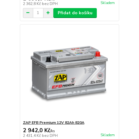
Skladem
2 362,8 Kč
bez DPH
Přidat do košíku
ZAP EFB Premium 12V 82Ah 820A
2 942,0 Kč
/
ks
Skladem
2 431,4 Kč
bez DPH