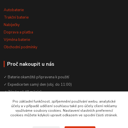
Autobaterie
Trakční baterie
Nabíječky
Doprava a platba
Výměna baterie
Obchodní podmínky
Proč nakoupit u nás
✓ Baterie okamžitě připravena k použití
✓ Expedice ten samý den (obj. do 11:00)
✓ Záruka až 48 měsíců
✓ Odborné poradenství zdarma
Pro základní funkčnost, zpříjemnění používání webu, analytické
účely a v případě udělení souhlasu také pro účely cílení reklamy
✓ Česká rodinná firma od 2012
využíváme soubory cookies. Nastavení vlastních preferencí
✓ YouTube kanál s návody a testy baterií
cookies můžete kdykoli upravit odkazem ve spodní části stránek.