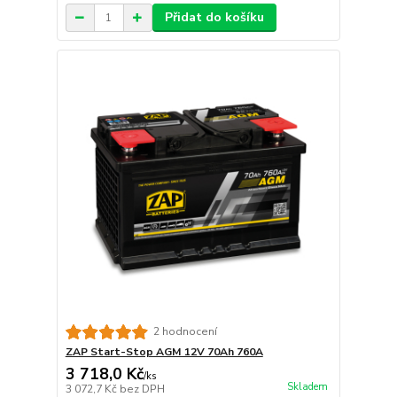
Přidat do košíku
2 hodnocení
ZAP Start-Stop AGM 12V 70Ah 760A
3 718,0 Kč
/
ks
Skladem
3 072,7 Kč
bez DPH