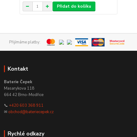
Přidat do košíku
Přijímáme platby:
Kontakt
Baterie Čepek
Masarykova 118
664 42 Brno-Modřice
📞
+420 603 368 911
✉
obchod@bateriecepek.cz
Rychlé odkazy