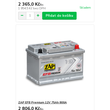
2 365,0 Kč
/
ks
Skladem
1 954,5 Kč
bez DPH
Přidat do košíku
ZAP EFB Premium 12V 75Ah 800A
2 806,0 Kč
/
ks