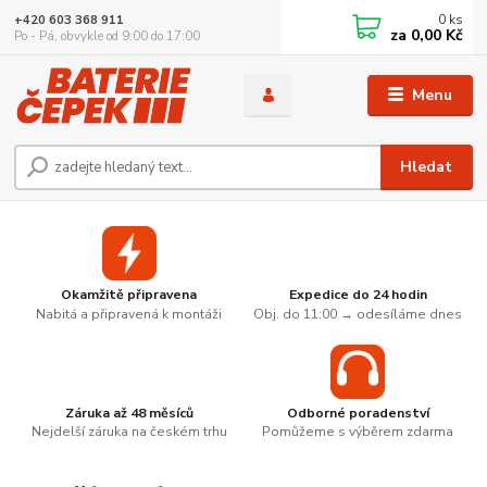
0
ks
+420 603 368 911
za
0,00 Kč
Po - Pá, obvykle od 9:00 do 17:00
Menu
Hledat
Okamžitě připravena
Expedice do 24 hodin
Nabitá a připravená k montáži
Obj. do 11:00 → odesíláme dnes
Záruka až 48 měsíců
Odborné poradenství
Nejdelší záruka na českém trhu
Pomůžeme s výběrem zdarma