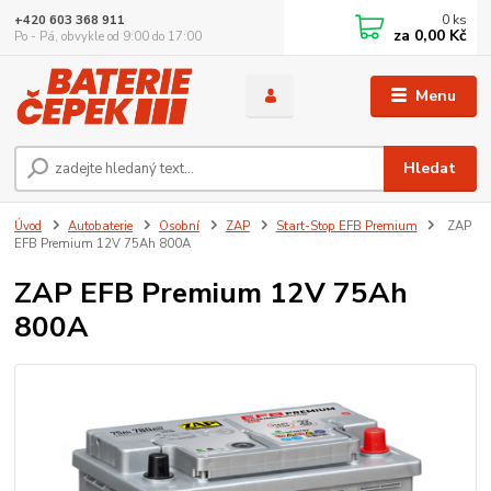
0
ks
+420 603 368 911
za
0,00 Kč
Po - Pá, obvykle od 9:00 do 17:00
Menu
Hledat
Úvod
Autobaterie
Osobní
ZAP
Start-Stop EFB Premium
ZAP
EFB Premium 12V 75Ah 800A
ZAP EFB Premium 12V 75Ah
800A