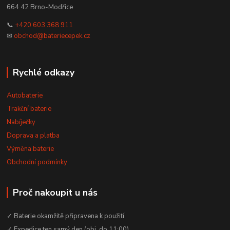
664 42 Brno-Modřice
📞
+420 603 368 911
✉
obchod@bateriecepek.cz
Rychlé odkazy
Autobaterie
Trakční baterie
Nabíječky
Doprava a platba
Výměna baterie
Obchodní podmínky
Proč nakoupit u nás
✓ Baterie okamžitě připravena k použití
✓ Expedice ten samý den (obj. do 11:00)