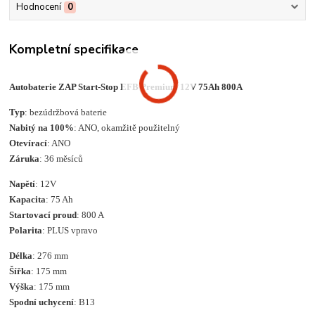
Hodnocení
0
Kompletní specifikace
Autobaterie ZAP Start-Stop EFB Premium 12V 75Ah 800A
Typ
: bezúdržbová baterie
Nabitý na 100%
: ANO, okamžitě použitelný
Otevírací
:
ANO
Záruka
: 36 měsíců
Napětí
: 12V
Kapacita
: 75 Ah
Startovací proud
: 800 A
Polarita
: PLUS vpravo
Délka
: 276 mm
Šířka
: 175 mm
Výška
: 175 mm
Spodní uchycení
: B13