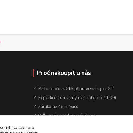
Proč nakoupit u nás
✓ Baterie okamžitě připravena k použití
✓ Expedice ten samý den (obj. do 11:00)
✓ Záruka až 48 měsíců
✓ Odborné poradenství zdarma
✓ Česká rodinná firma od 2012
 souhlasu také pro