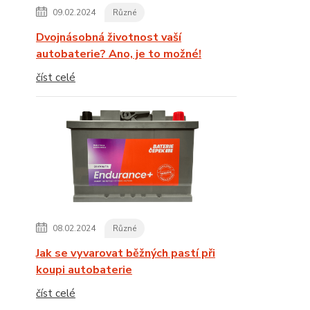
09.02.2024
Různé
Dvojnásobná životnost vaší
autobaterie? Ano, je to možné!
číst celé
08.02.2024
Různé
Jak se vyvarovat běžných pastí při
koupi autobaterie
číst celé