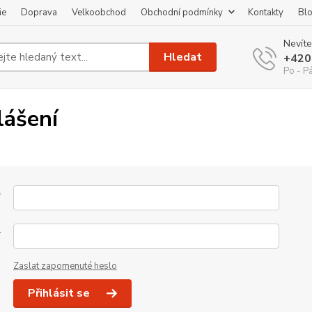
ie
Doprava
Velkoobchod
Obchodní podmínky
Kontakty
Bl
Nevíte
Hledat
+420
Po - P
lášení
*
*
Zaslat zapomenuté heslo
Přihlásit se