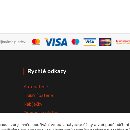
řijímáme platby:
Rychlé odkazy
Autobaterie
Trakční baterie
Nabíječky
Doprava a platba
Výměna baterie
čnost, zpříjemnění používání webu, analytické účely a v případě udělení