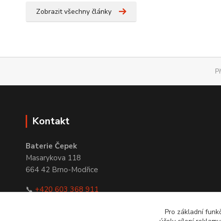
Zobrazit všechny články
P
Kontakt
Baterie Čepek
Masarykova 118
664 42 Brno-Modřice
📞
+420 603 368 911
✉
obchod@bateriecepek.cz
Pro základní funk