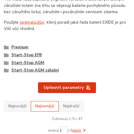
záručním listem (na trhu se objevují baterie pochybného původu
bez záručního listu), záručním i pozáručním servisem zdarma.
Použijte
optimalizátor
, který poradí jaká řada baterií EXIDE je pro
Váš vůz vhodná.
Premium
Start-Stop EFB
Start-Stop AGM
Start-Stop AGM záložní
Upřesnit parametry
Nejnovější
Nejlevnější
Nejdražší
Zobrazuji 1-9 z 47
strana
z 6
další