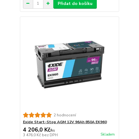
Přidat do košíku
2 hodnocení
Exide Start-Stop AGM 12V 96Ah 850A EK960
4 206,0 Kč
/
ks
Skladem
3 476,0 Kč
bez DPH