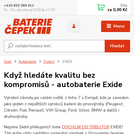
0
ks
+420 603 368 911
za
0,00 Kč
Po - Pá, obvykle od 9:00 do 17:00
Menu
Hledat
Úvod
Autobaterie
Osobní
EXIDE
Když hledáte kvalitu bez
kompromisů - autobaterie Exide
Výrobní závody po celém světě, z toho 7 v Evropě, kde je zaveden
jako jeden z největších výrobců baterií do prvovýroby (Peugeot,
Citroën, Fiat, Renault, VW Group, Ford, Volvo, BMW a další) i
druhovýroby.
Nejsme žádní překupníci! Jsme
OFICIÁLNÍ DISTRIBUTOR
EXIDE!
Tím máte vždy zajištěný originální výrobek s číslovaným českým