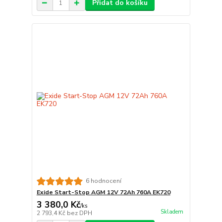
Přidat do košíku
6 hodnocení
Exide Start-Stop AGM 12V 72Ah 760A EK720
3 380,0 Kč
/
ks
Skladem
2 793,4 Kč
bez DPH