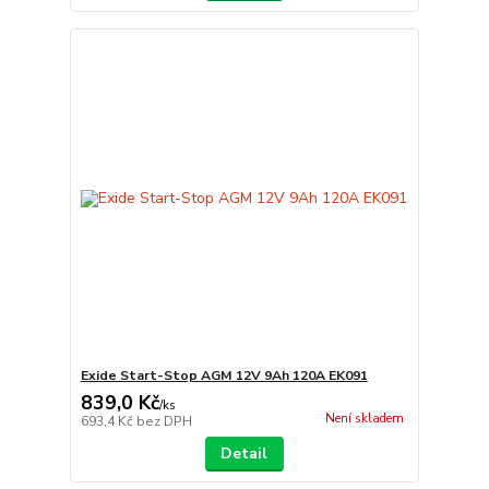
Exide Start-Stop AGM 12V 9Ah 120A EK091
839,0 Kč
/
ks
Není skladem
693,4 Kč
bez DPH
Detail