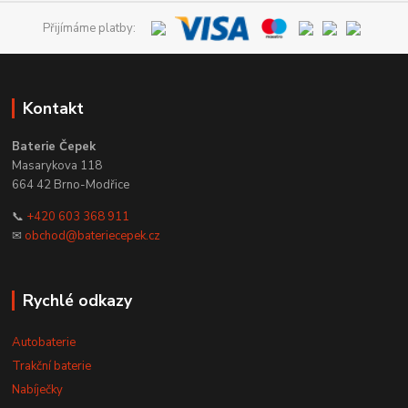
Přijímáme platby:
Kontakt
Baterie Čepek
Masarykova 118
664 42 Brno-Modřice
📞
+420 603 368 911
✉
obchod@bateriecepek.cz
Rychlé odkazy
Autobaterie
Trakční baterie
Nabíječky