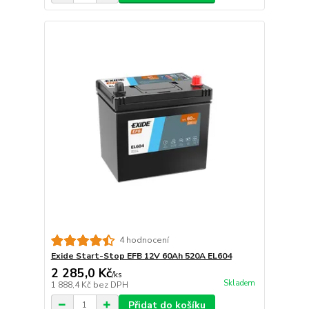
4 hodnocení
Exide Start-Stop EFB 12V 60Ah 520A EL604
2 285,0 Kč
/
ks
Skladem
1 888,4 Kč
bez DPH
Přidat do košíku