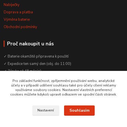
Nabíječky
Doprava a platba
Výměna baterie
Obchodní podmínky
Proč nakoupit u nás
✓ Baterie okamžitě připravena k použití
✓ Expedice ten samý den (obj. do 11:00)
✓ Záruka až 48 měsíců
✓ Odborné poradenství zdarma
Pro základní funkčnost, zpříjemnění používání webu, analytické
účely a v případě udělení souhlasu také pro účely cílení reklamy
✓ Česká rodinná firma od 2012
využíváme soubory cookies. Nastavení vlastních preferencí
✓ YouTube kanál s návody a testy baterií
cookies můžete kdykoli upravit odkazem ve spodní části stránek.
Souhlasím
Nastavení
© 2016–2026 Baterie Čepek | IČO: 29351120 | DIČ: CZ29351120
Vytvořeno na
Eshop-rychle.cz