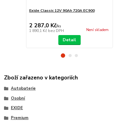
Exide Classic 12V 90Ah 720A EC900
EXIDE Excel
2 287,0 Kč
2 309,0 
/
ks
Není skladem
1 890,1 Kč
bez DPH
1 908,3 Kč
b
Detail
Zboží zařazeno v kategoriích
Autobaterie
Osobní
EXIDE
Premium