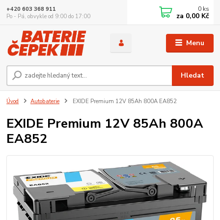
0
ks
+420 603 368 911
za
0,00 Kč
Po - Pá, obvykle od 9:00 do 17:00
Menu
Hledat
Úvod
Autobaterie
EXIDE Premium 12V 85Ah 800A EA852
EXIDE Premium 12V 85Ah 800A
EA852