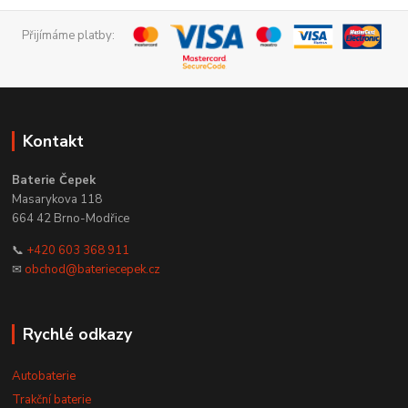
Přijímáme platby:
Kontakt
Baterie Čepek
Masarykova 118
664 42 Brno-Modřice
📞
+420 603 368 911
✉
obchod@bateriecepek.cz
Rychlé odkazy
Autobaterie
Trakční baterie