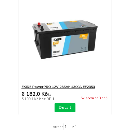
EXIDE PowerPRO 12V 235Ah 1300A EF2353
6 182,0 Kč
/
ks
Skladem do 3 dnů
5 109,1 Kč
bez DPH
Detail
strana
z 1