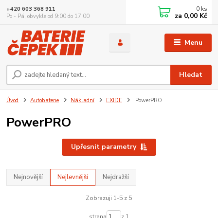
0
ks
+420 603 368 911
za
0,00 Kč
Po - Pá, obvykle od 9:00 do 17:00
Menu
Hledat
Úvod
Autobaterie
Nákladní
EXIDE
PowerPRO
PowerPRO
Upřesnit parametry
Nejnovější
Nejlevnější
Nejdražší
Zobrazuji 1-5 z 5
strana
z 1