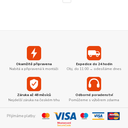
Okamžitě připravena
Expedice do 24 hodin
Nabitá a připravená k montáži
Obj. do 11:00 → odesíláme dnes
Záruka až 48 měsíců
Odborné poradenství
Nejdelší záruka na českém trhu
Pomůžeme s výběrem zdarma
Přijímáme platby: