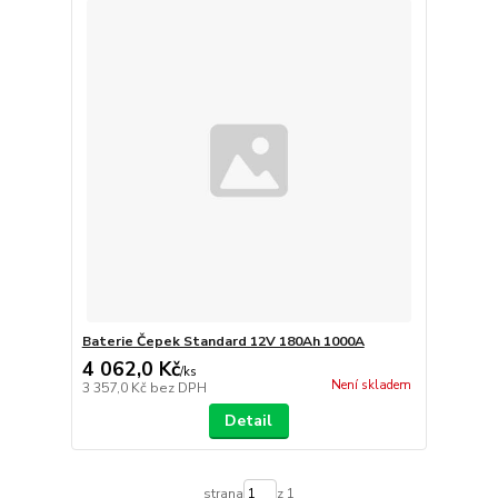
Baterie Čepek Standard 12V 180Ah 1000A
4 062,0 Kč
/
ks
Není skladem
3 357,0 Kč
bez DPH
Detail
strana
z 1