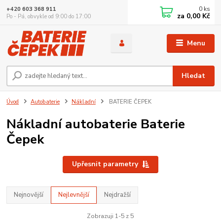
0
ks
+420 603 368 911
za
0,00 Kč
Po - Pá, obvykle od 9:00 do 17:00
Menu
Hledat
Úvod
Autobaterie
Nákladní
BATERIE ČEPEK
Nákladní autobaterie Baterie
Čepek
Upřesnit parametry
Nejnovější
Nejlevnější
Nejdražší
Zobrazuji 1-5 z 5