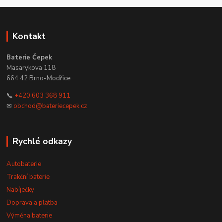
Kontakt
Baterie Čepek
Masarykova 118
664 42 Brno-Modřice
📞
+420 603 368 911
✉
obchod@bateriecepek.cz
Rychlé odkazy
Autobaterie
Trakční baterie
Nabíječky
Doprava a platba
Výměna baterie