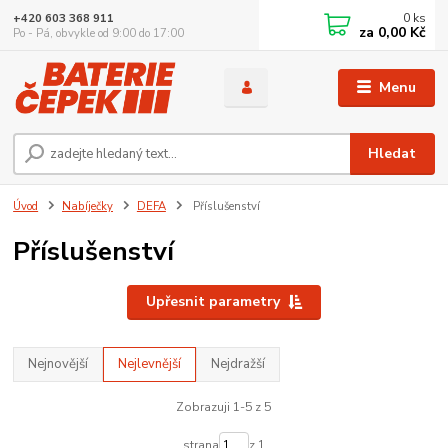
0
ks
+420 603 368 911
za
0,00 Kč
Po - Pá, obvykle od 9:00 do 17:00
Menu
Hledat
Úvod
Nabíječky
DEFA
Příslušenství
Příslušenství
Upřesnit parametry
Nejnovější
Nejlevnější
Nejdražší
Zobrazuji 1-5 z 5
strana
z 1