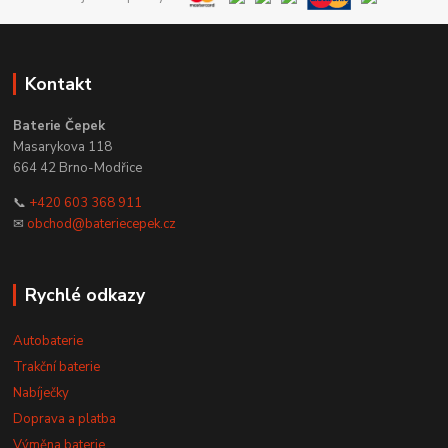
Kontakt
Baterie Čepek
Masarykova 118
664 42 Brno-Modřice
📞
+420 603 368 911
✉
obchod@bateriecepek.cz
Rychlé odkazy
Autobaterie
Trakční baterie
Nabíječky
Doprava a platba
Výměna baterie