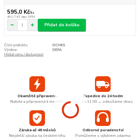
595,0 Kč
/
ks
491,7 Kč
bez DPH
Přidat do košíku
Číslo produktu:
DCHKS
Výrobce:
DEFA
Hlídat cenu / dostupnost
Okamžitě připravena
Expedice do 24 hodin
Nabitá a připravená k montáži
Obj. do 11:00 → odesíláme dnes
Záruka až 48 měsíců
Odborné poradenství
Nejdelší záruka na českém trhu
Pomůžeme s výběrem zdarma