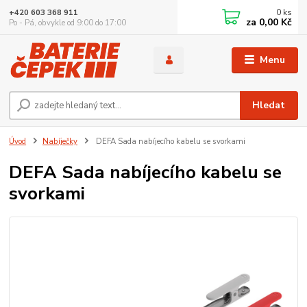
0
ks
+420 603 368 911
za
0,00 Kč
Po - Pá, obvykle od 9:00 do 17:00
Menu
Hledat
Úvod
Nabíječky
DEFA Sada nabíjecího kabelu se svorkami
DEFA Sada nabíjecího kabelu se
svorkami