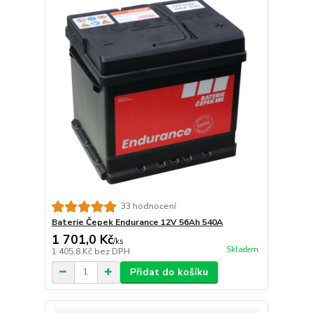
33 hodnocení
Baterie Čepek Endurance 12V 56Ah 540A
1 701,0 Kč
/
ks
Skladem
1 405,8 Kč
bez DPH
Přidat do košíku