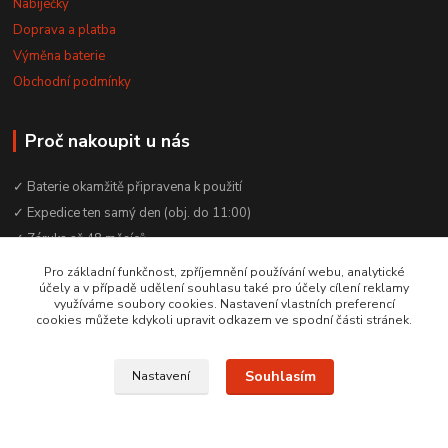
Nabíječky
Doprava a platba
Výměna baterie
Obchodní podmínky
Proč nakoupit u nás
✓ Baterie okamžitě připravena k použití
✓ Expedice ten samý den (obj. do 11:00)
✓ Záruka až 48 měsíců
✓ Odborné poradenství zdarma
Pro základní funkčnost, zpříjemnění používání webu, analytické
účely a v případě udělení souhlasu také pro účely cílení reklamy
✓ Česká rodinná firma od 2012
využíváme soubory cookies. Nastavení vlastních preferencí
✓ YouTube kanál s návody a testy baterií
cookies můžete kdykoli upravit odkazem ve spodní části stránek.
Souhlasím
Nastavení
© 2016–2026 Baterie Čepek | IČO: 29351120 | DIČ: CZ29351120
Vytvořeno na
Eshop-rychle.cz