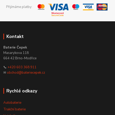
Přijímáme platby:
Kontakt
Baterie Čepek
Masarykova 118
664 42 Brno-Modřice
📞
+420 603 368 911
✉
obchod@bateriecepek.cz
Rychlé odkazy
Autobaterie
Trakční baterie