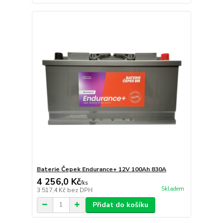
Baterie Čepek Endurance+ 12V 100Ah 830A
4 256,0 Kč
/
ks
Skladem
3 517,4 Kč
bez DPH
Přidat do košíku