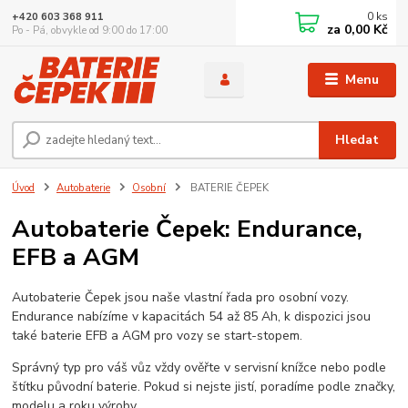
0
ks
+420 603 368 911
za
0,00 Kč
Po - Pá, obvykle od 9:00 do 17:00
Menu
Hledat
Úvod
Autobaterie
Osobní
BATERIE ČEPEK
Autobaterie Čepek: Endurance,
EFB a AGM
Autobaterie Čepek jsou naše vlastní řada pro osobní vozy.
Endurance nabízíme v kapacitách 54 až 85 Ah, k dispozici jsou
také baterie EFB a AGM pro vozy se start-stopem.
Správný typ pro váš vůz vždy ověřte v servisní knížce nebo podle
štítku původní baterie. Pokud si nejste jistí, poradíme podle značky,
modelu a roku výroby.