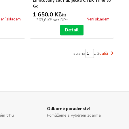
Limitovaný set nabíječka CTEK Time to
Go
1 650,0 Kč
/
ks
ení skladem
Není skladem
1 363,6 Kč
bez DPH
Detail
strana
z 2
další
Odborné poradenství
kém trhu
Pomůžeme s výběrem zdarma