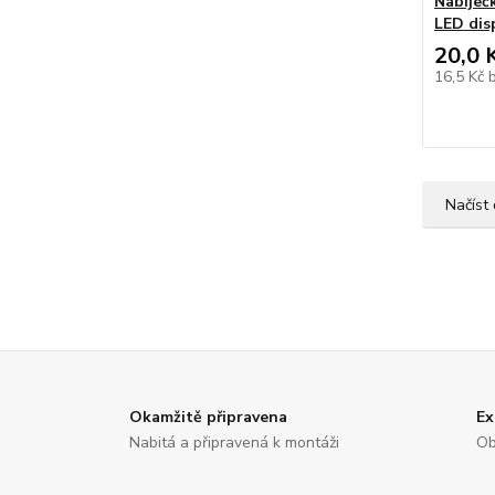
Nabíječ
LED dis
20,0 
16,5 Kč
Načíst 
Okamžitě připravena
Ex
Nabitá a připravená k montáži
Ob