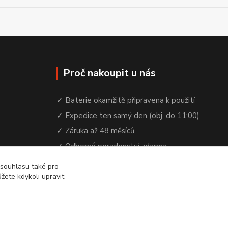
Proč nakoupit u nás
✓ Baterie okamžitě připravena k použití
✓ Expedice ten samý den (obj. do 11:00)
✓ Záruka až 48 měsíců
✓ Odborné poradenství zdarma
✓ Česká rodinná firma od 2012
 souhlasu také pro
žete kdykoli upravit
✓ YouTube kanál s návody a testy baterií