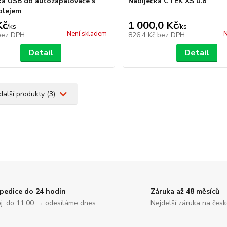
ka USB do autozapalovače s
Nabíječka CTEK XS 0.8
plejem
Kč
1 000,0 Kč
/
ks
/
ks
Není skladem
N
bez DPH
826,4 Kč
bez DPH
Detail
Detail
další produkty (3)
pedice do 24 hodin
Záruka až 48 měsíců
j. do 11:00 → odesíláme dnes
Nejdelší záruka na čes