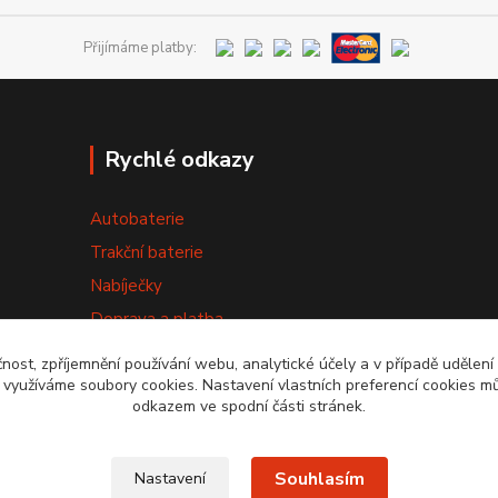
Přijímáme platby:
Rychlé odkazy
Autobaterie
Trakční baterie
Nabíječky
Doprava a platba
Výměna baterie
čnost, zpříjemnění používání webu, analytické účely a v případě udělení
y využíváme soubory cookies. Nastavení vlastních preferencí cookies mů
Obchodní podmínky
odkazem ve spodní části stránek.
Souhlasím
Nastavení