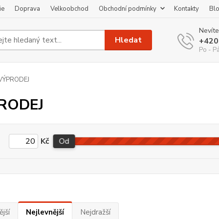
ie
Doprava
Velkoobchod
Obchodní podmínky
Kontakty
Bl
Nevíte
Hledat
+420
Po - P
VÝPRODEJ
RODEJ
Kč
Od
jší
Nejlevnější
Nejdražší