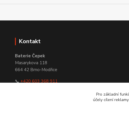
Kontakt
Baterie Čepek
Masarykova 118
664 42 Brno-Modřice
📞
+420 603 368 911
✉
obchod@bateriecepek.cz
Pro základní funk
účely cílení reklam