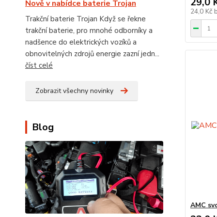
29,0 
Nově v nabídce baterie Trojan
24,0 Kč
Trakční baterie Trojan Když se řekne
trakční baterie, pro mnohé odborníky a
nadšence do elektrických vozíků a
obnovitelných zdrojů energie zazní jedn...
číst celé
Zobrazit všechny novinky
Blog
AMC svo