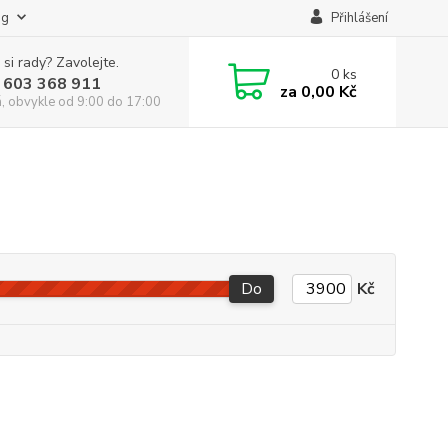
og
Přihlášení
 si rady? Zavolejte.
0
ks
 603 368 911
za
0,00 Kč
á, obvykle od 9:00 do 17:00
Do
Kč