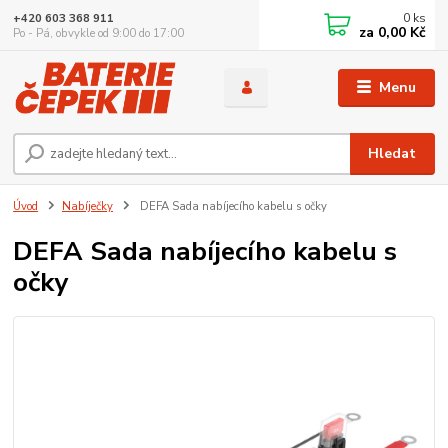
0
ks
+420 603 368 911
za
0,00 Kč
Po - Pá, obvykle od 9:00 do 17:00
Menu
Hledat
Úvod
Nabíječky
DEFA Sada nabíjecího kabelu s očky
DEFA Sada nabíjecího kabelu s
očky