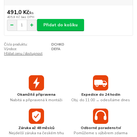
491,0 Kč
/
ks
405,8 Kč
bez DPH
Přidat do košíku
Číslo produktu:
DCHKO
Výrobce:
DEFA
Hlídat cenu / dostupnost
Okamžitě připravena
Expedice do 24 hodin
Nabitá a připravená k montáži
Obj. do 11:00 → odesíláme dnes
Záruka až 48 měsíců
Odborné poradenství
Nejdelší záruka na českém trhu
Pomůžeme s výběrem zdarma