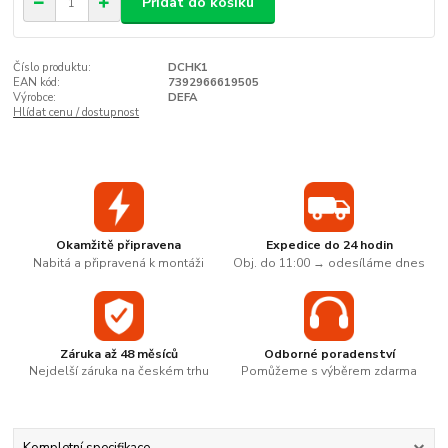
Přidat do košíku
Číslo produktu:
DCHK1
EAN kód:
7392966619505
Výrobce:
DEFA
Hlídat cenu / dostupnost
Okamžitě připravena
Expedice do 24 hodin
Nabitá a připravená k montáži
Obj. do 11:00 → odesíláme dnes
Záruka až 48 měsíců
Odborné poradenství
Nejdelší záruka na českém trhu
Pomůžeme s výběrem zdarma
Kompletní specifikace