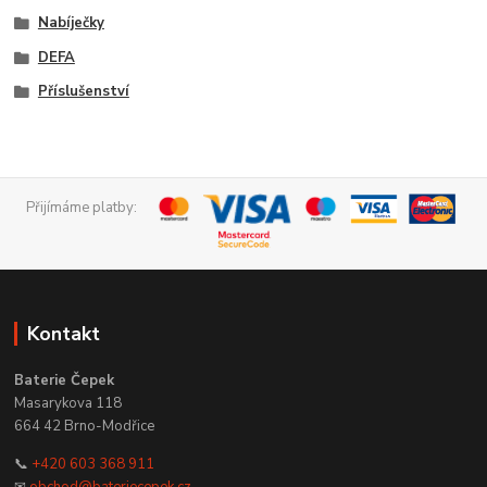
Nabíječky
DEFA
Příslušenství
Přijímáme platby:
Kontakt
Baterie Čepek
Masarykova 118
664 42 Brno-Modřice
📞
+420 603 368 911
✉
obchod@bateriecepek.cz