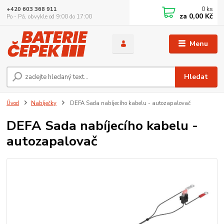
0
ks
+420 603 368 911
za
0,00 Kč
Po - Pá, obvykle od 9:00 do 17:00
Menu
Hledat
Úvod
Nabíječky
DEFA Sada nabíjecího kabelu - autozapalovač
DEFA Sada nabíjecího kabelu -
autozapalovač