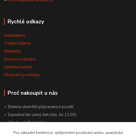
Rychlé odkazy
Autobaterie
Trakční baterie
Nabíječky
Doprava a platba
Výměna baterie
Obchodní podmínky
Proč nakoupit u nás
✓ Baterie okamžitě připravena k použití
✓ Expedice ten samý den (obj. do 11:00)
✓ Záruka až 48 měsíců
✓ Odborné poradenství zdarma
Pro základní funkčnost, zpříjemnění používání webu, analytické