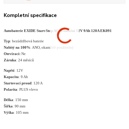
Kompletní specifikace
Autobaterie EXIDE Start-Stop AGM záložní 12V 9Ah 120A EK091
Typ
: bezúdržbová baterie
Nabitý na 100%
: ANO, okamžitě použitelný
Otevírací:
Ne
Záruka
: 24 měsíců
Napětí
: 12V
Kapacita
: 9 Ah
Startovací proud
: 120 A
Polarita
: PLUS vlevo
Délka
: 150 mm
Šířka
: 90 mm
Výška
: 105 mm