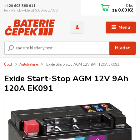
0
ks
+420 603 368 911
za
0,00 Kč
Po - Pá, obvykle od 9:00 do 17:00
Menu
Hledat
Úvod
Autobaterie
Exide Start-Stop AGM 12V 9Ah 120A EK091
Exide Start-Stop AGM 12V 9Ah
120A EK091