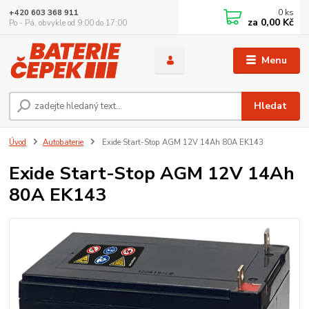
0
ks
+420 603 368 911
za
0,00 Kč
Po - Pá, obvykle od 9:00 do 17:00
Menu
Hledat
Úvod
Autobaterie
Exide Start-Stop AGM 12V 14Ah 80A EK143
Exide Start-Stop AGM 12V 14Ah
80A EK143