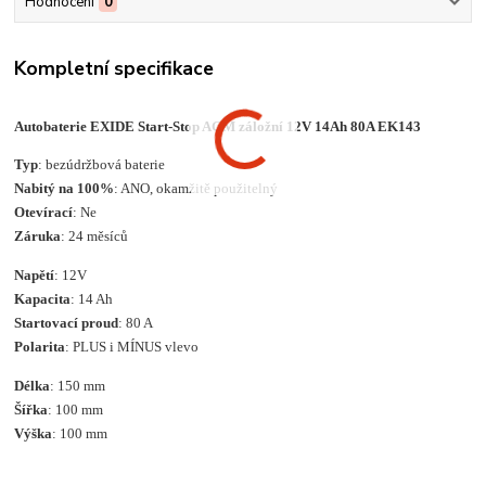
Hodnocení
0
Kompletní specifikace
Autobaterie EXIDE Start-Stop AGM záložní 12V 14Ah 80A EK143
Typ
: bezúdržbová baterie
Nabitý na 100%
: ANO, okamžitě použitelný
Otevírací
: Ne
Záruka
: 24 měsíců
Napětí
: 12V
Kapacita
: 14 Ah
Startovací proud
: 80 A
Polarita
: PLUS i MÍNUS vlevo
Délka
: 150 mm
Šířka
: 100 mm
Výška
: 100 mm