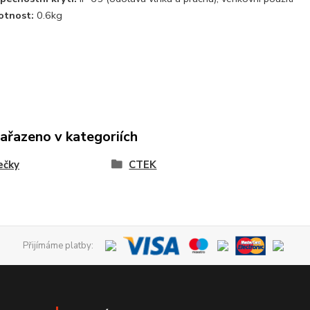
tnost:
0.6kg
zařazeno v kategoriích
ečky
CTEK
Přijímáme platby: