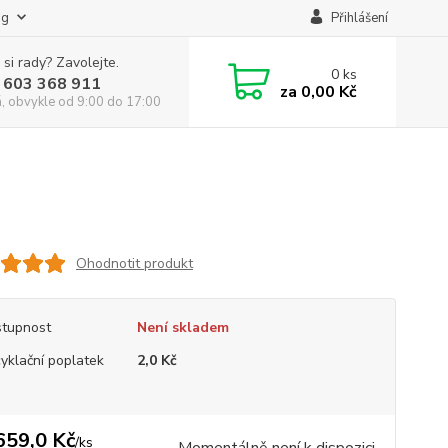
og
Přihlášení
 si rady? Zavolejte.
0
ks
 603 368 911
za
0,00 Kč
á, obvykle od 9:00 do 17:00
Ohodnotit produkt
tupnost
Není skladem
yklační poplatek
2,0 Kč
659,0 Kč
/
ks