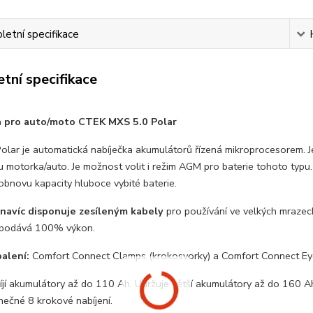
etní specifikace
tní specifikace
a pro auto/moto CTEK MXS 5.0 Polar
olar je automatická nabíječka akumulátorů řízená mikroprocesorem. Je
u motorka/auto. Je možnost volit i režim AGM pro baterie tohoto typu.
obnovu kapacity hluboce vybité baterie.
navíc disponuje zesíleným kabely
pro používání ve velkých mrazech
 podává 100% výkon.
alení:
Comfort Connect Clamps (krokosvorky) a Comfort Connect Ey
íjí akumulátory až do 110 Ah. Udržuje větší akumulátory až do 160 A
nečné 8 krokové nabíjení.