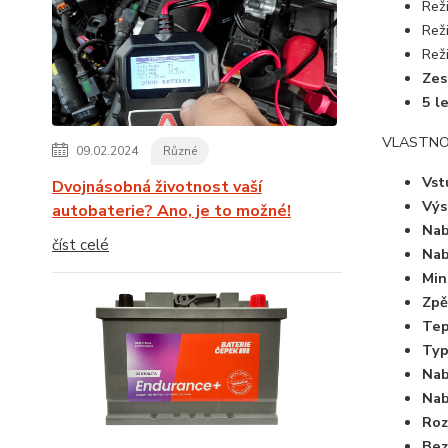
Rež
Rež
Rež
Zes
5 l
VLASTNO
09.02.2024
Různé
Vst
Dvojnásobná životnost vaší
Výs
autobaterie? Ano, je to možné!
Nab
číst celé
Nab
Min
Zpě
Tep
Typ
Nab
Nab
Roz
Bez