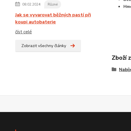
08.02.2024
Různé
Hmo
Jak se vyvarovat běžných pastí při
koupi autobaterie
číst celé
Zobrazit všechny články
Zboží 
Nabíj