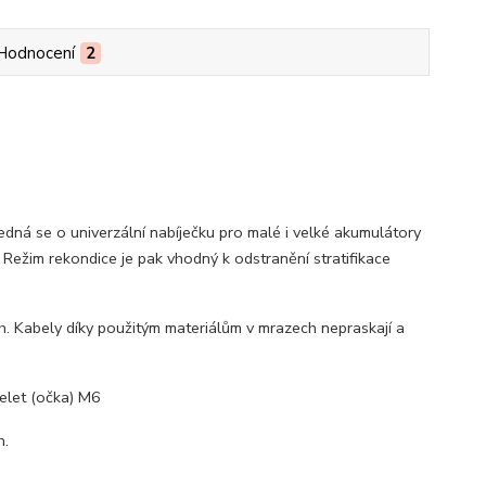
Hodnocení
2
dná se o univerzální nabíječku pro malé i velké akumulátory
 Režim rekondice je pak vhodný k odstranění stratifikace
. Kabely díky použitým materiálům v mrazech nepraskají a
elet (očka) M6
h.