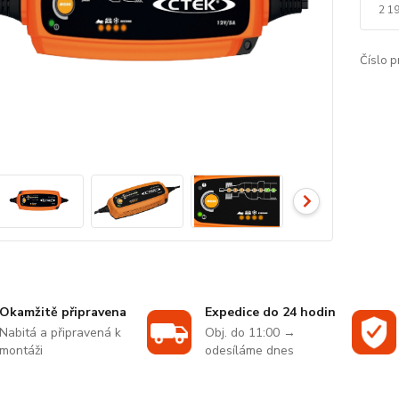
2 19
Číslo p
Okamžitě připravena
Expedice do 24 hodin
Nabitá a připravená k
Obj. do 11:00 →
montáži
odesíláme dnes