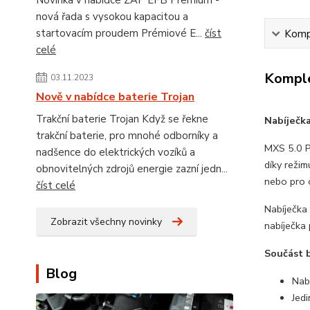
Novinka v nabídce ZAP EFB Premium -
nová řada s vysokou kapacitou a
startovacím proudem Prémiové E...
číst
Kompl
celé
Komple
03.11.2023
Nově v nabídce baterie Trojan
Trakční baterie Trojan Když se řekne
Nabíječk
trakční baterie, pro mnohé odborníky a
MXS 5.0 P
nadšence do elektrických vozíků a
díky režim
obnovitelných zdrojů energie zazní jedn...
nebo pro 
číst celé
Nabíječka
Zobrazit všechny novinky
nabíječka
Součást b
Blog
Nab
Jedi