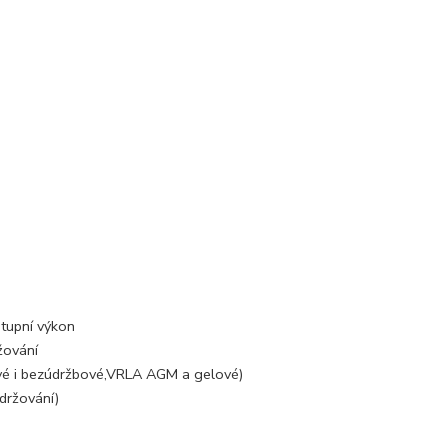
stupní výkon
žování
vé i bezúdržbové,VRLA AGM a gelové)
držování)