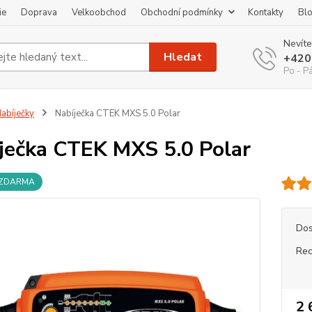
ie
Doprava
Velkoobchod
Obchodní podmínky
Kontakty
Bl
Nevíte
Hledat
+420
Po - P
abíječky
Nabíječka CTEK MXS 5.0 Polar
ječka CTEK MXS 5.0 Polar
 ZDARMA
Dos
Rec
2 