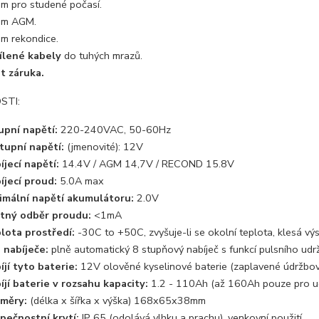
im pro studené počasí.
im AGM.
im rekondice.
ílené kabely
do tuhých mrazů.
et záruka.
STI:
upní napětí:
220-240VAC, 50-60Hz
tupní napětí:
(jmenovité): 12V
íjecí napětí:
14.4V / AGM 14,7V / RECOND 15.8V
íjecí proud:
5.0A max
imální napětí akumulátoru:
2.0V
tný odběr proudu:
<1mA
lota prostředí:
-30C to +50C, zvyšuje-li se okolní teplota, klesá vý
 nabíječe:
plně automatický 8 stupňový nabíječ s funkcí pulsního udr
íjí tyto baterie:
12V olověné kyselinové baterie (zaplavené údržbo
íjí baterie v rozsahu kapacity:
1.2 - 110Ah (až 160Ah pouze pro u
měry:
(délka x šířka x výška) 168x65x38mm
pečnostní krytí:
IP 65 (odolává vlhku a prachu), venkovní použití