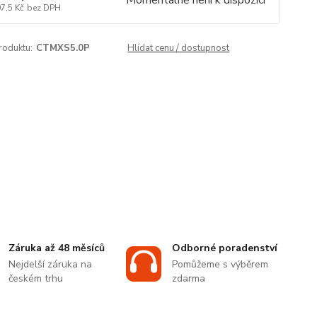
Momentálně není k dispozici
7,5 Kč
bez DPH
roduktu:
CTMXS5.0P
Hlídat cenu / dostupnost
Záruka až 48 měsíců
Odborné poradenství
Nejdelší záruka na
Pomůžeme s výběrem
českém trhu
zdarma