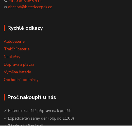
📞
+420 603 368 911
✉
obchod@bateriecepek.cz
Rychlé odkazy
Autobaterie
Trakční baterie
Nabíječky
Doprava a platba
Výměna baterie
Obchodní podmínky
Proč nakoupit u nás
✓ Baterie okamžitě připravena k použití
✓ Expedice ten samý den (obj. do 11:00)
✓ Záruka až 48 měsíců