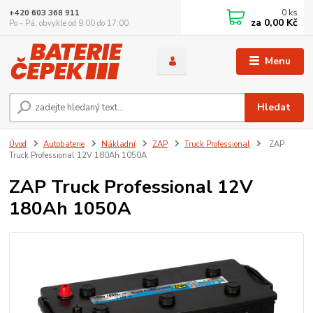
0
ks
+420 603 368 911
za
0,00 Kč
Po - Pá, obvykle od 9:00 do 17:00
Menu
Hledat
Úvod
Autobaterie
Nákladní
ZAP
Truck Professional
ZAP
Truck Professional 12V 180Ah 1050A
ZAP Truck Professional 12V
180Ah 1050A