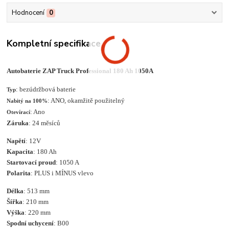
Hodnocení
0
Kompletní specifikace
Autobaterie ZAP Truck Professional 180 Ah 1050A
: bezúdržbová baterie
Typ
: ANO, okamžitě použitelný
Nabitý na 100%
: Ano
Otevírací
Záruka
: 24 měsíců
Napětí
: 12V
Kapacita
: 180 Ah
Startovací proud
: 1050 A
Polarita
: PLUS i MÍNUS vlevo
Délka
: 513 mm
Šířka
: 210 mm
Výška
: 220 mm
Spodní uchycení
: B00