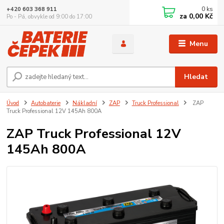
0
ks
+420 603 368 911
za
0,00 Kč
Po - Pá, obvykle od 9:00 do 17:00
Menu
Hledat
Úvod
Autobaterie
Nákladní
ZAP
Truck Professional
ZAP
Truck Professional 12V 145Ah 800A
ZAP Truck Professional 12V
145Ah 800A