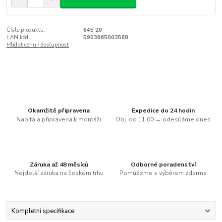
Číslo produktu:
645 20
EAN kód:
5903665003568
Hlídat cenu / dostupnost
Okamžitě připravena
Expedice do 24 hodin
Nabitá a připravená k montáži
Obj. do 11:00 → odesíláme dnes
Záruka až 48 měsíců
Odborné poradenství
Nejdelší záruka na českém trhu
Pomůžeme s výběrem zdarma
Kompletní specifikace