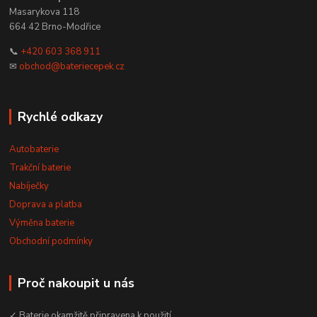
Masarykova 118
664 42 Brno-Modřice
📞
+420 603 368 911
✉
obchod@bateriecepek.cz
Rychlé odkazy
Autobaterie
Trakční baterie
Nabíječky
Doprava a platba
Výměna baterie
Obchodní podmínky
Proč nakoupit u nás
✓ Baterie okamžitě připravena k použití