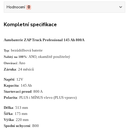
Hodnocení
0
Kompletní specifikace
Autobaterie ZAP Truck Professional 145 Ah 800A
: bezúdržbová baterie
Typ
: ANO, okamžitě použitelný
Nabitý na 100%
: Ano
Otevírací
Záruka
: 24 měsíců
Napětí
: 12V
Kapacita
: 145 Ah
Startovací proud
: 800 A
Polarita
: PLUS i MÍNUS vlevo (PLUS vpravo)
Délka
: 513 mm
Šířka
: 175 mm
Výška
: 220 mm
Spodní uchycení
: B00