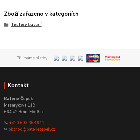
Zboží zařazeno v kategoriích
Testery baterií
Přijímáme platby:
Kontakt
Baterie Čepek
Masarykova 118
664 42 Brno-Modřice
📞
+420 603 368 911
✉
obchod@bateriecepek.cz