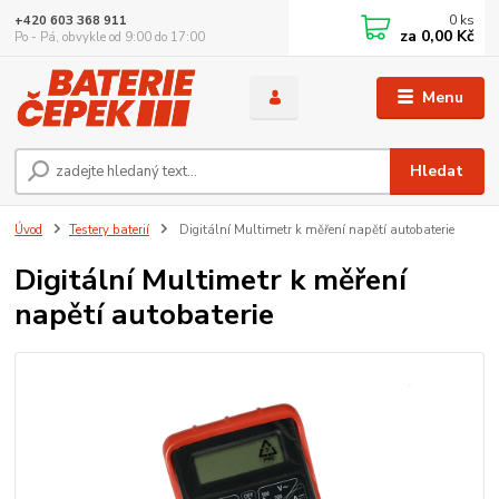
0
ks
+420 603 368 911
za
0,00 Kč
Po - Pá, obvykle od 9:00 do 17:00
Menu
Hledat
Úvod
Testery baterií
Digitální Multimetr k měření napětí autobaterie
Digitální Multimetr k měření
napětí autobaterie