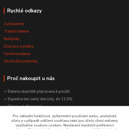
Rychlé odkazy
Autobaterie
Trakční baterie
Nabíječky
Doprava a platba
Výměna baterie
Obchodní podmínky
Proč nakoupit u nás
✓ Baterie okamžitě připravena k použití
✓ Expedice ten samý den (obj. do 11:00)
✓ Záruka až 48 měsíců
✓ Odborné poradenství zdarma
Pro základní funkčnost, zpříjemnění používání webu, analytické
účely a v případě udělení souhlasu také pro účely cílení reklamy
✓ Česká rodinná firma od 2012
využíváme soubory cookies. Nastavení vlastních preferencí