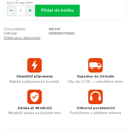
222,3 Kč
bez DPH
Přidat do košíku
Číslo produktu:
MD249
EAN kód:
5906083730801
Hlídat cenu / dostupnost
Okamžitě připravena
Expedice do 24 hodin
Nabitá a připravená k montáži
Obj. do 11:00 → odesíláme dnes
Záruka až 48 měsíců
Odborné poradenství
Nejdelší záruka na českém trhu
Pomůžeme s výběrem zdarma