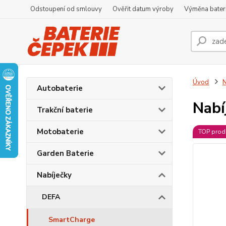
Odstoupení od smlouvy
Ověřit datum výroby
Výměna bater
Úvod
N
Autobaterie
Nabí
Trakční baterie
Motobaterie
TOP prod
Garden Baterie
Nabíječky
DEFA
SmartCharge