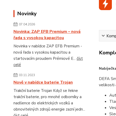
Novinky
07.04.2026
Novinka: ZAP EFB Premium – nová
Kompl
řada s vysokou kapacitou
Novinka v nabídce ZAP EFB Premium -
Komple
nová řada s vysokou kapacitou a
startovacím proudem Prémiové E...
číst
celé
Nabíječk
03.11.2023
DEFA Smar
Nově v nabídce baterie Trojan
velikosti
Trakční baterie Trojan Když se řekne
Aut
trakční baterie, pro mnohé odborníky a
Tla
nadšence do elektrických vozíků a
Ves
obnovitelných zdrojů energie zazní jedn...
Sle
číst celé