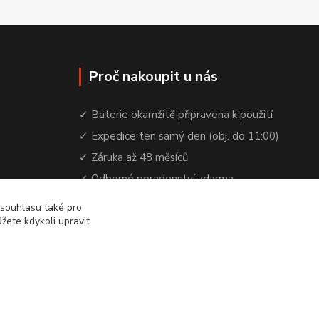
Proč nakoupit u nás
✓ Baterie okamžitě připravena k použití
✓ Expedice ten samý den (obj. do 11:00)
✓ Záruka až 48 měsíců
✓ Odborné poradenství zdarma
✓ Česká rodinná firma od 2012
 souhlasu také pro
žete kdykoli upravit
✓ YouTube kanál s návody a testy baterií
Vytvořeno na
Eshop-rychle.cz