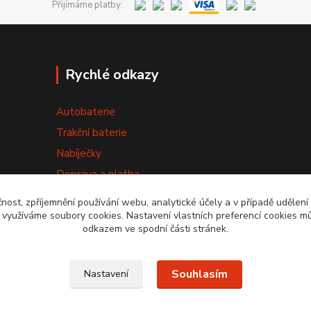
Přijímáme platby:
Rychlé odkazy
Autobaterie
Trakční baterie
Nabíječky
Doprava a platba
Výměna baterie
čnost, zpříjemnění používání webu, analytické účely a v případě udělení
y využíváme soubory cookies. Nastavení vlastních preferencí cookies mů
Obchodní podmínky
odkazem ve spodní části stránek.
Souhlasím
Nastavení
20