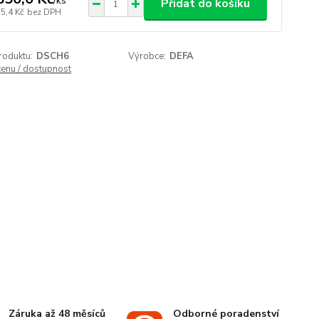
/
ks
Přidat do košíku
5,4 Kč
bez DPH
roduktu:
DSCH6
Výrobce:
DEFA
cenu / dostupnost
Záruka až 48 měsíců
Odborné poradenství