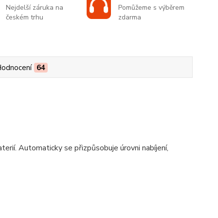
Nejdelší záruka na
Pomůžeme s výběrem
českém trhu
zdarma
odnocení
64
erií. Automaticky se přizpůsobuje úrovni nabíjení,