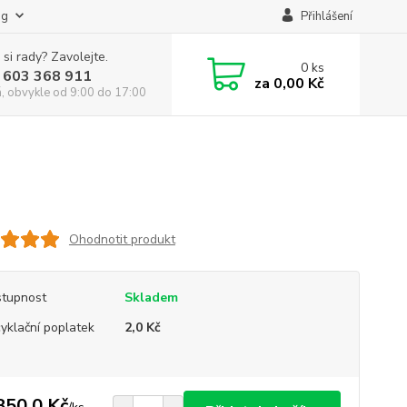
og
Přihlášení
 si rady? Zavolejte.
0
ks
 603 368 911
za
0,00 Kč
á, obvykle od 9:00 do 17:00
Ohodnotit produkt
tupnost
Skladem
yklační poplatek
2,0 Kč
850,0 Kč