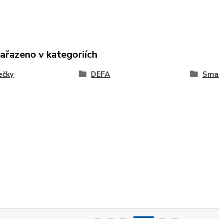
zařazeno v kategoriích
ečky
DEFA
Sma