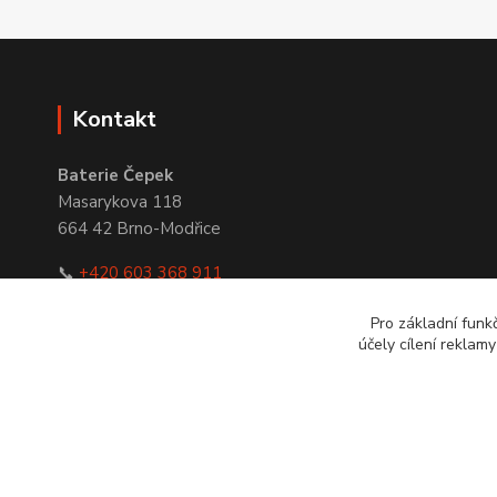
Kontakt
Baterie Čepek
Masarykova 118
664 42 Brno-Modřice
📞
+420 603 368 911
✉
obchod@bateriecepek.cz
Pro základní funk
účely cílení reklam
© 2016–2026 Baterie Čepek | IČO: 29351120 | DIČ: CZ293511