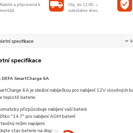
Nabitá a připravená k
Obj. do 11:00 →
montáži
odesíláme dnes
etní specifikace
H
tní specifikace
a DEFA SmartCharge 6A
tCharge 6A je ideální nabíječkou pro nabíjení 12V olověných bat
 a teplotě baterie.
omaticky přizpůsobuje nabíjení vaší baterii.
čítko "14.7" pro nabíjení AGM baterií
tavěný režim napájení.
dujte stav baterie na displeji.