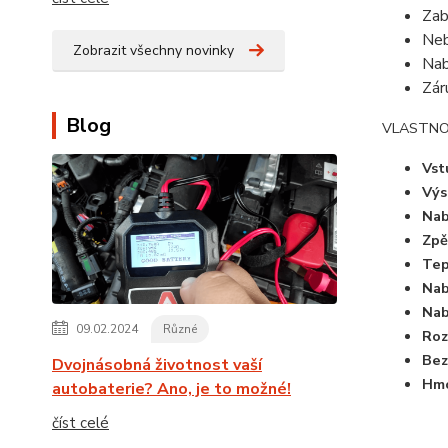
Zab
Neb
Zobrazit všechny novinky
Nab
Zár
Blog
VLASTNO
Vst
Výs
Nab
Zpě
Tep
Nab
Nab
09.02.2024
Různé
Roz
Bez
Dvojnásobná životnost vaší
Hmo
autobaterie? Ano, je to možné!
číst celé