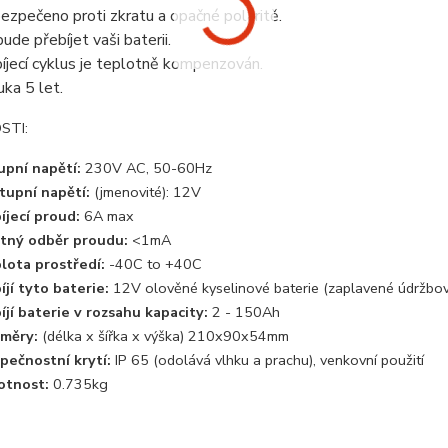
ezpečeno proti zkratu a opačné polaritě.
ude přebíjet vaši baterii.
íjecí cyklus je teplotně kompenzován.
uka 5 let.
STI:
upní napětí:
230V AC, 50-60Hz
tupní napětí:
(jmenovité): 12V
íjecí proud:
6A max
tný odběr proudu:
<1mA
lota prostředí:
-40C to +40C
íjí tyto baterie:
12V olověné kyselinové baterie (zaplavené údržbo
íjí baterie v rozsahu kapacity:
2 - 150Ah
měry:
(délka x šířka x výška) 210x90x54mm
pečnostní krytí:
IP 65 (odolává vlhku a prachu), venkovní použití
tnost:
0.735kg