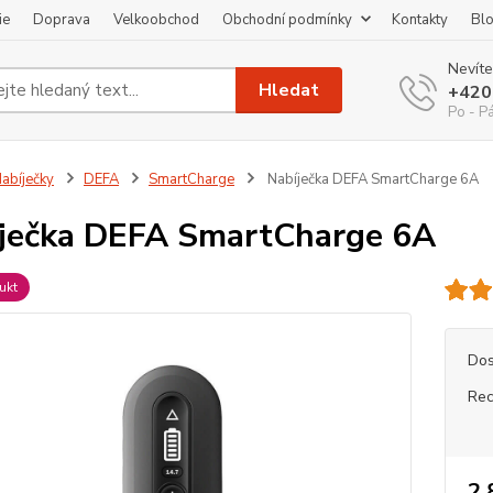
ie
Doprava
Velkoobchod
Obchodní podmínky
Kontakty
Bl
Nevíte
Hledat
+420
Po - P
abíječky
DEFA
SmartCharge
Nabíječka DEFA SmartCharge 6A
ječka DEFA SmartCharge 6A
ukt
Dos
Rec
2 