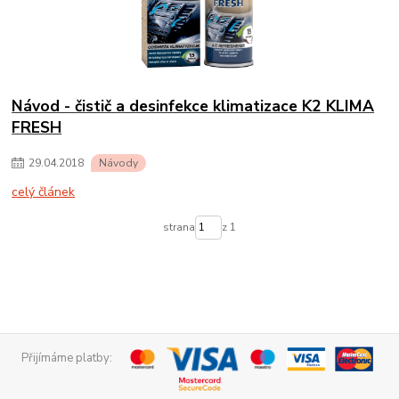
Návod - čistič a desinfekce klimatizace K2 KLIMA
FRESH
29
.
04
.
2018
Návody
celý článek
strana
z 1
Přijímáme platby: