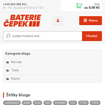
0
ks
+420 603 368 911
za
0,00 Kč
Po - Pá, obvykle od 9:00 do 17:00
Menu
Hledat
Kategorie blogu
Návody
Testy
Různé
Štítky blogu
autobaterie
exide
brno
test
amtoleje
12v
77ah
760a