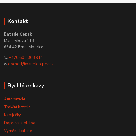
Kontakt
Baterie Čepek
Masarykova 118
664 42 Brno-Modřice
📞
+420 603 368 911
✉
obchod@bateriecepek.cz
Rychlé odkazy
Autobaterie
Trakční baterie
Nabíječky
Doprava a platba
Výměna baterie