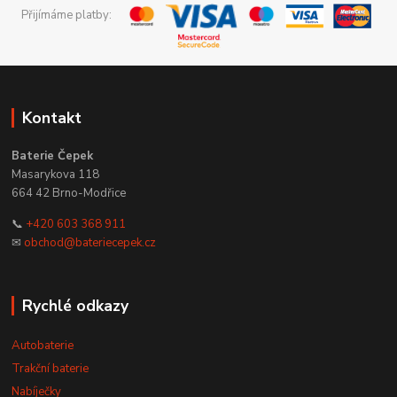
Přijímáme platby:
Kontakt
Baterie Čepek
Masarykova 118
664 42 Brno-Modřice
📞
+420 603 368 911
✉
obchod@bateriecepek.cz
Rychlé odkazy
Autobaterie
Trakční baterie
Nabíječky