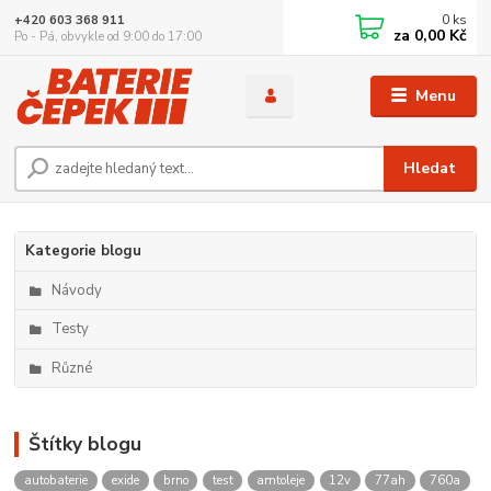
0
ks
+420 603 368 911
za
0,00 Kč
Po - Pá, obvykle od 9:00 do 17:00
Menu
Hledat
Kategorie blogu
Návody
Testy
Různé
Štítky blogu
autobaterie
exide
brno
test
amtoleje
12v
77ah
760a