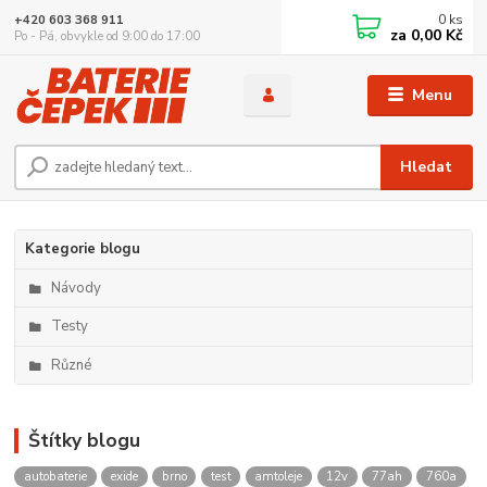
0
ks
+420 603 368 911
za
0,00 Kč
Po - Pá, obvykle od 9:00 do 17:00
Menu
Hledat
Kategorie blogu
Návody
Testy
Různé
Štítky blogu
autobaterie
exide
brno
test
amtoleje
12v
77ah
760a