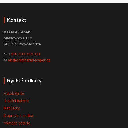
Kontakt
Baterie Čepek
Masarykova 118
664 42 Brno-Modřice
📞
+420 603 368 911
✉
obchod@bateriecepek.cz
Rychlé odkazy
Autobaterie
Trakční baterie
Nabíječky
Doprava a platba
Výměna baterie