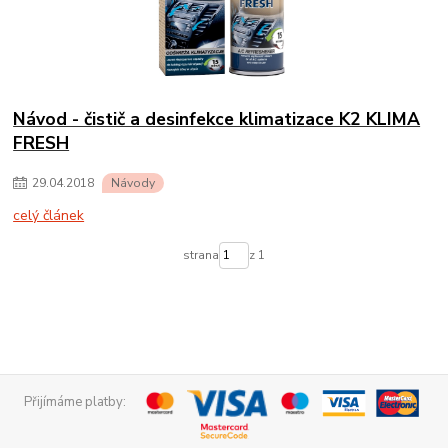
Návod - čistič a desinfekce klimatizace K2 KLIMA
FRESH
29
.
04
.
2018
Návody
celý článek
strana
z 1
Přijímáme platby: