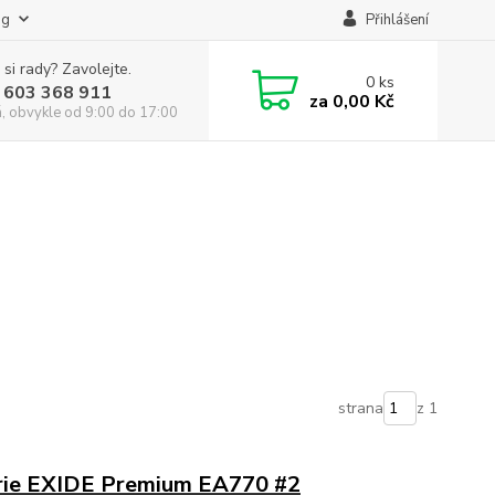
og
Přihlášení
 si rady? Zavolejte.
0
ks
 603 368 911
za
0,00 Kč
á, obvykle od 9:00 do 17:00
strana
z 1
rie EXIDE Premium EA770 #2