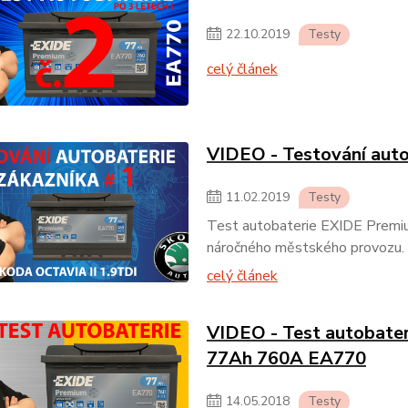
22
.
10
.
2019
Testy
celý článek
VIDEO - Testování auto
11
.
02
.
2019
Testy
Test autobaterie EXIDE Premi
náročného městského provozu.
celý článek
VIDEO - Test autobate
77Ah 760A EA770
14
.
05
.
2018
Testy