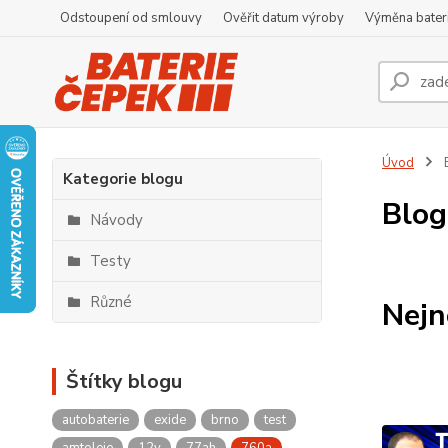
Odstoupení od smlouvy
Ověřit datum výroby
Výměna bater
Úvod
Kategorie blogu
Blog
Návody
Testy
Různé
Nejn
Štítky blogu
autobaterie
exide
brno
test