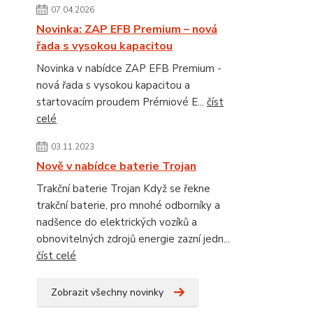
07.04.2026
Novinka: ZAP EFB Premium – nová
řada s vysokou kapacitou
Novinka v nabídce ZAP EFB Premium -
nová řada s vysokou kapacitou a
startovacím proudem Prémiové E...
číst
celé
03.11.2023
Nově v nabídce baterie Trojan
Trakční baterie Trojan Když se řekne
trakční baterie, pro mnohé odborníky a
nadšence do elektrických vozíků a
obnovitelných zdrojů energie zazní jedn...
číst celé
Zobrazit všechny novinky