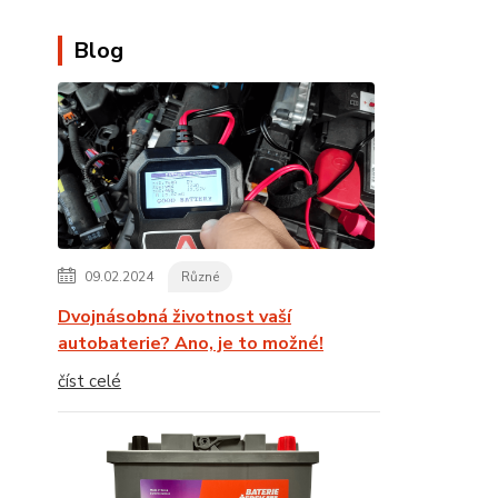
Blog
09.02.2024
Různé
Dvojnásobná životnost vaší
autobaterie? Ano, je to možné!
číst celé