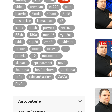
amtoleje
12v
77ah
760a
video
premium
ea770
bars
baterie
škoda
návod
čistič
desinfekce
klimatizace
k2
klima
fresh
powerx
recenze
55ah
480a
montáž
výměna
fabia
napětí
změřit
multimetr
carbon
boost
octavia
tdi
premiu
12
motobaterie
aktivace
zprovoznění
nová
špuntová
bezúdržbová
údržbová
ca/ca
calcium/calcium
Ca/Ca
Pb/Ca
Autobaterie