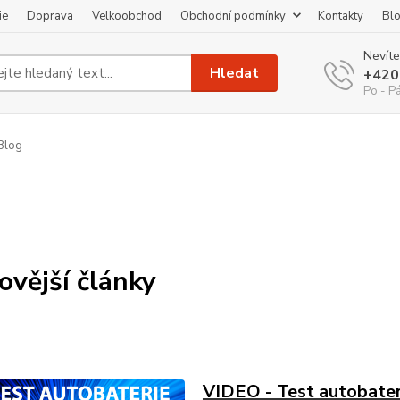
ie
Doprava
Velkoobchod
Obchodní podmínky
Kontakty
Bl
Nevíte
Hledat
+420
Po - P
Blog
ovější články
VIDEO - Test autobate