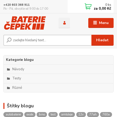
0
ks
+420 603 368 911
za
0,00 Kč
Po - Pá, obvykle od 9:00 do 17:00
Menu
Hledat
Kategorie blogu
Návody
Testy
Různé
Štítky blogu
autobaterie
exide
brno
test
amtoleje
12v
77ah
760a