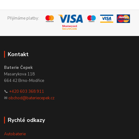
Přijímáme platby:
Kontakt
Baterie Čepek
Masarykova 118
664 42 Brno-Modřice
📞
+420 603 368 911
✉
obchod@bateriecepek.cz
Rychlé odkazy
Autobaterie