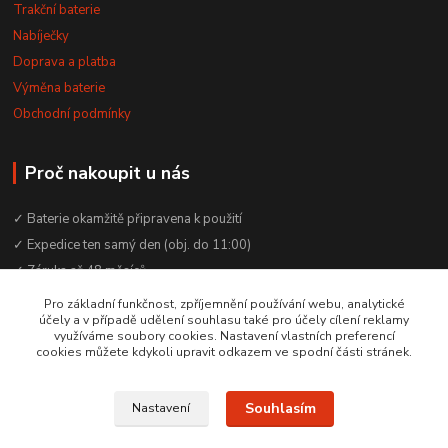
Trakční baterie
Nabíječky
Doprava a platba
Výměna baterie
Obchodní podmínky
Proč nakoupit u nás
✓ Baterie okamžitě připravena k použití
✓ Expedice ten samý den (obj. do 11:00)
✓ Záruka až 48 měsíců
✓ Odborné poradenství zdarma
Pro základní funkčnost, zpříjemnění používání webu, analytické
účely a v případě udělení souhlasu také pro účely cílení reklamy
✓ Česká rodinná firma od 2012
využíváme soubory cookies. Nastavení vlastních preferencí
✓ YouTube kanál s návody a testy baterií
cookies můžete kdykoli upravit odkazem ve spodní části stránek.
Souhlasím
Nastavení
© 2016–2026 Baterie Čepek | IČO: 29351120 | DIČ: CZ29351120