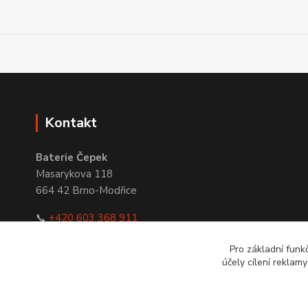
Kontakt
Baterie Čepek
Masarykova 118
664 42 Brno-Modřice
📞
+420 603 368 911
✉
obchod@bateriecepek.cz
Pro základní funk
účely cílení reklam