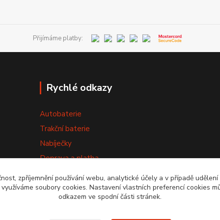
Přijímáme platby:
Rychlé odkazy
Autobaterie
Trakční baterie
Nabíječky
Doprava a platba
Výměna baterie
čnost, zpříjemnění používání webu, analytické účely a v případě udělení
y využíváme soubory cookies. Nastavení vlastních preferencí cookies mů
Obchodní podmínky
odkazem ve spodní části stránek.