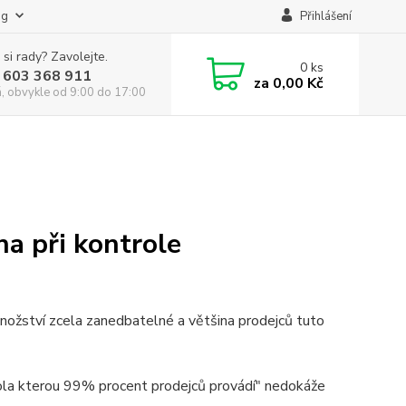
og
Přihlášení
 si rady? Zavolejte.
0
ks
 603 368 911
za
0,00 Kč
á, obvykle od 9:00 do 17:00
na při kontrole
množství zcela zanedbatelné a většina prodejců tuto
rola kterou 99% procent prodejců provádí" nedokáže