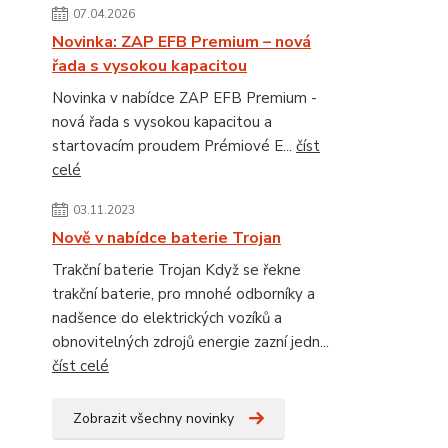
07.04.2026
Novinka: ZAP EFB Premium – nová
řada s vysokou kapacitou
Novinka v nabídce ZAP EFB Premium -
nová řada s vysokou kapacitou a
startovacím proudem Prémiové E...
číst
celé
03.11.2023
Nově v nabídce baterie Trojan
Trakční baterie Trojan Když se řekne
trakční baterie, pro mnohé odborníky a
nadšence do elektrických vozíků a
obnovitelných zdrojů energie zazní jedn...
číst celé
Zobrazit všechny novinky