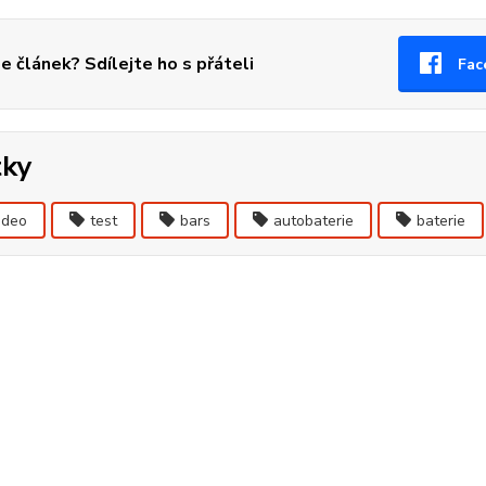
se článek? Sdílejte ho s přáteli
Fac
tky
ideo
test
bars
autobaterie
baterie