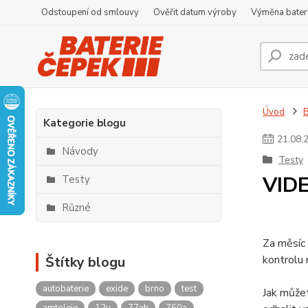
Odstoupení od smlouvy
Ověřit datum výroby
Výměna bater
Úvod
Kategorie blogu
21
.
08
.
Návody
Testy
VIDE
Testy
Různé
Za měsíc 
kontrolu 
Štítky blogu
autobaterie
exide
brno
test
Jak můžet