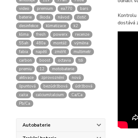
amtoleje
12v
77ah
760a
odhalit v
video
premium
ea770
bars
Kontrolu 
baterie
škoda
návod
čistič
dostává z
desinfekce
klimatizace
k2
klima
fresh
powerx
recenze
55ah
480a
montáž
výměna
fabia
napětí
změřit
multimetr
carbon
boost
octavia
tdi
premiu
12
motobaterie
aktivace
zprovoznění
nová
špuntová
bezúdržbová
údržbová
ca/ca
calcium/calcium
Ca/Ca
Pb/Ca
Autobaterie