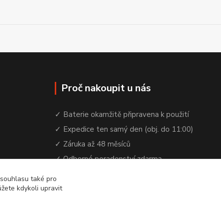
Proč nakoupit u nás
✓ Baterie okamžitě připravena k použití
✓ Expedice ten samý den (obj. do 11:00)
✓ Záruka až 48 měsíců
✓ Odborné poradenství zdarma
✓ Česká rodinná firma od 2012
 souhlasu také pro
žete kdykoli upravit
✓ YouTube kanál s návody a testy baterií