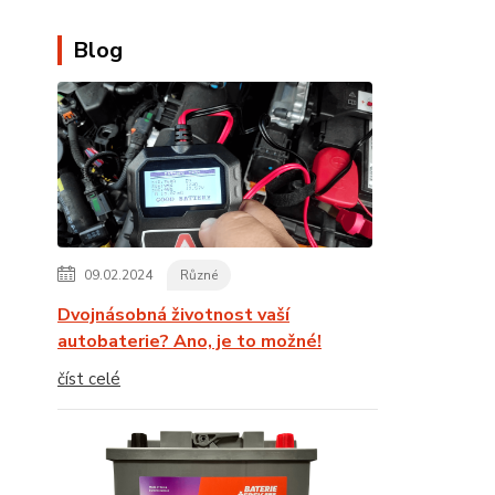
Blog
09.02.2024
Různé
Dvojnásobná životnost vaší
autobaterie? Ano, je to možné!
číst celé