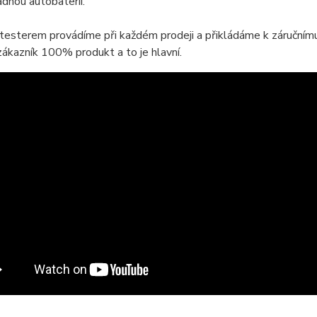
adnou autobaterii.
testerem provádíme při každém prodeji a přikládáme k záručnímu l
ákazník 100% produkt a to je hlavní.