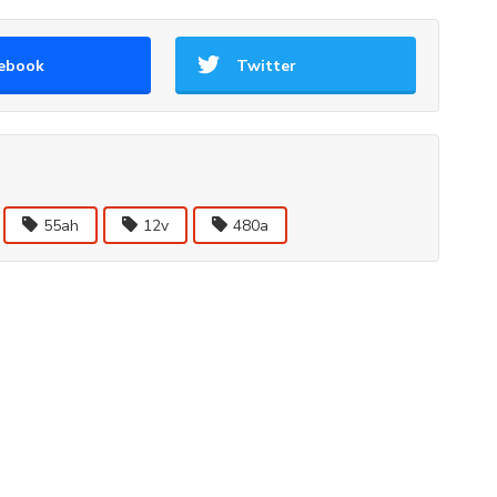
ebook
Twitter
55ah
12v
480a