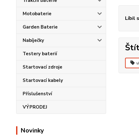
Trakční baterie
Motobaterie
Líbil 
Garden Baterie
Nabíječky
Ští
Testery baterií
v
Startovací zdroje
Startovací kabely
Příslušenství
VÝPRODEJ
Novinky