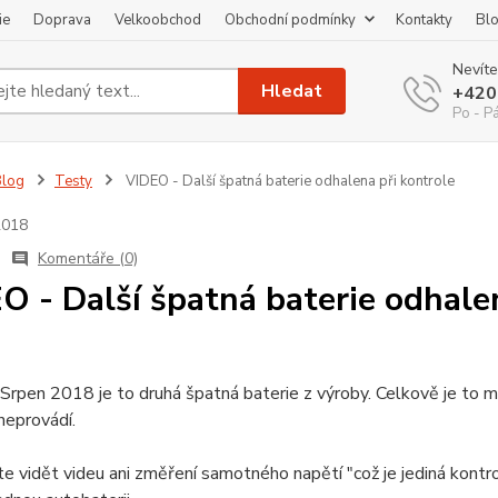
ie
Doprava
Velkoobchod
Obchodní podmínky
Kontakty
Bl
Nevíte
Hledat
+420
Po - P
Blog
Testy
VIDEO - Další špatná baterie odhalena při kontrole
2018
Komentáře (0)
O - Další špatná baterie odhale
Srpen 2018 je to druhá špatná baterie z výroby. Celkově je to 
neprovádí.
e vidět videu ani změření samotného napětí "což je jediná kont