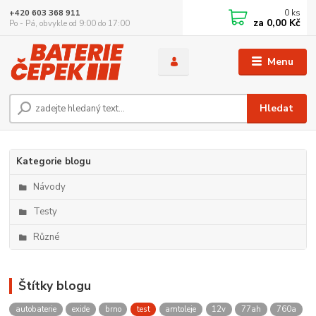
0
ks
+420 603 368 911
za
0,00 Kč
Po - Pá, obvykle od 9:00 do 17:00
Menu
Hledat
Kategorie blogu
Návody
Testy
Různé
Štítky blogu
autobaterie
exide
brno
test
amtoleje
12v
77ah
760a