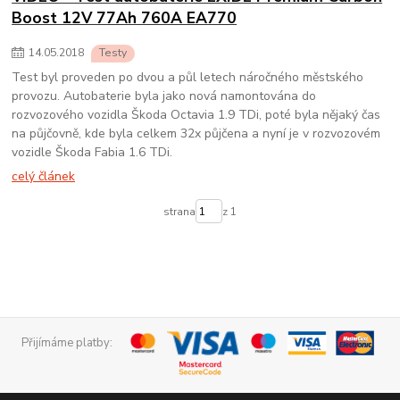
Boost 12V 77Ah 760A EA770
14
.
05
.
2018
Testy
Test byl proveden po dvou a půl letech náročného městského
provozu. Autobaterie byla jako nová namontována do
rozvozového vozidla Škoda Octavia 1.9 TDi, poté byla nějaký čas
na půjčovně, kde byla celkem 32x půjčena a nyní je v rozvozovém
vozidle Škoda Fabia 1.6 TDi.
celý článek
strana
z 1
Přijímáme platby: