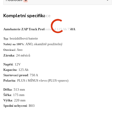
Hodnocení
0
Kompletní specifikace
Autobaterie ZAP Truck Professional 125 Ah 750A
: bezúdržbová baterie
Typ
: ANO, okamžitě použitelný
Nabitý na 100%
: Ano
Otevírací
Záruka
: 24 měsíců
Napětí
: 12V
Kapacita
: 125 Ah
Startovací proud
: 750 A
Polarita
: PLUS i MÍNUS vlevo (PLUS vpravo)
Délka
: 513 mm
Šířka
: 175 mm
Výška
: 220 mm
Spodní uchycení
: B03