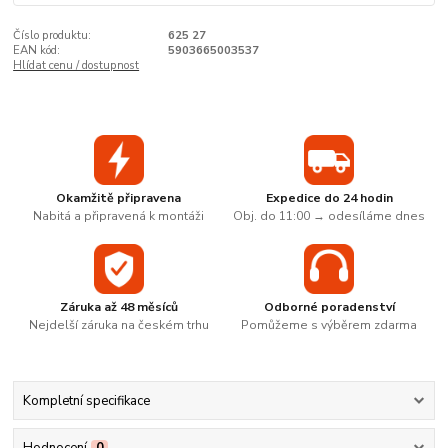
Číslo produktu:
625 27
EAN kód:
5903665003537
Hlídat cenu / dostupnost
Okamžitě připravena
Expedice do 24 hodin
Nabitá a připravená k montáži
Obj. do 11:00 → odesíláme dnes
Záruka až 48 měsíců
Odborné poradenství
Nejdelší záruka na českém trhu
Pomůžeme s výběrem zdarma
Kompletní specifikace