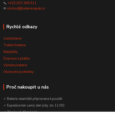
📞
+420 603 368 911
✉
obchod@bateriecepek.cz
Rychlé odkazy
Autobaterie
Trakční baterie
Nabíječky
Doprava a platba
Výměna baterie
Obchodní podmínky
Proč nakoupit u nás
✓ Baterie okamžitě připravena k použití
✓ Expedice ten samý den (obj. do 11:00)
✓ Záruka až 48 měsíců