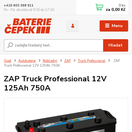
0
ks
+420 603 368 911
za
0,00 Kč
Po - Pá, obvykle od 9:00 do 17:00
Menu
Hledat
Úvod
Autobaterie
Nákladní
ZAP
Truck Professional
ZAP
Truck Professional 12V 125Ah 750A
ZAP Truck Professional 12V
125Ah 750A