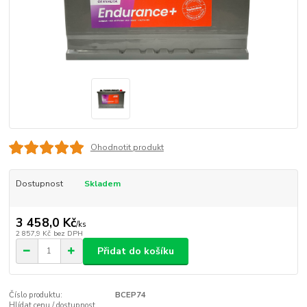
Ohodnotit produkt
Dostupnost
Skladem
3 458,0 Kč
/
ks
2 857,9 Kč
bez DPH
Přidat do košíku
Číslo produktu:
BCEP74
Hlídat cenu / dostupnost