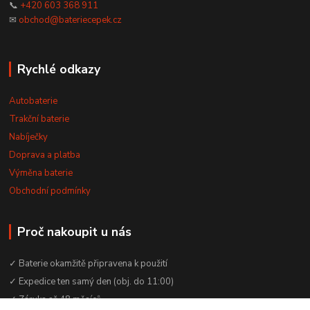
📞
+420 603 368 911
✉
obchod@bateriecepek.cz
Rychlé odkazy
Autobaterie
Trakční baterie
Nabíječky
Doprava a platba
Výměna baterie
Obchodní podmínky
Proč nakoupit u nás
✓ Baterie okamžitě připravena k použití
✓ Expedice ten samý den (obj. do 11:00)
✓ Záruka až 48 měsíců