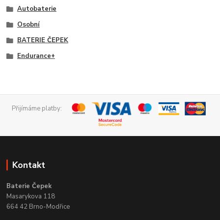
Autobaterie
Osobní
BATERIE ČEPEK
Endurance+
Přijímáme platby:
Kontakt
Baterie Čepek
Masarykova 118
664 42 Brno-Modřice