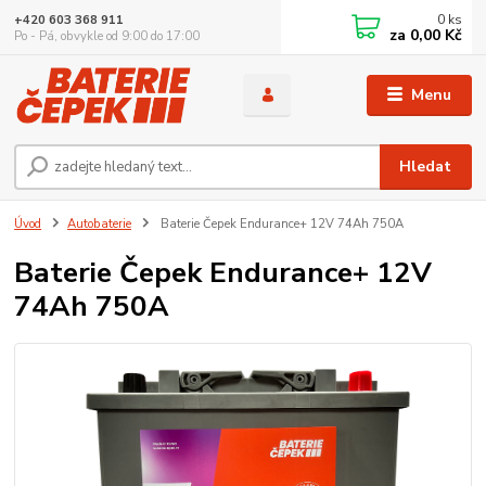
0
ks
+420 603 368 911
za
0,00 Kč
Po - Pá, obvykle od 9:00 do 17:00
Menu
Hledat
Úvod
Autobaterie
Baterie Čepek Endurance+ 12V 74Ah 750A
Baterie Čepek Endurance+ 12V
74Ah 750A