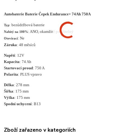
Autobaterie Baterie Čepek Endurance+ 74Ah 750A
: bezúdržbová baterie
Typ
: ANO, okamžitě použitelný
Nabitý na 100%
: Ne
Otevírací
Záruka
: 48 měsíců
Napětí
: 12V
Kapacita
: 74 Ah
Startovací proud
: 750 A
Polarita
: PLUS vpravo
Délka
: 278 mm
Šířka
: 175 mm
Výška
: 175 mm
Spodní uchycení
: B13
Zboží zařazeno v kategoriích