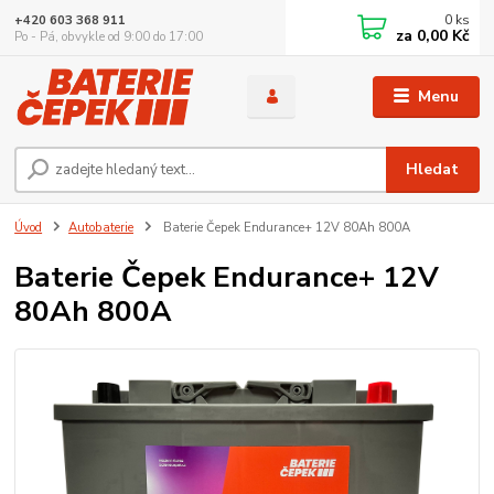
0
ks
+420 603 368 911
za
0,00 Kč
Po - Pá, obvykle od 9:00 do 17:00
Menu
Hledat
Úvod
Autobaterie
Baterie Čepek Endurance+ 12V 80Ah 800A
Baterie Čepek Endurance+ 12V
80Ah 800A