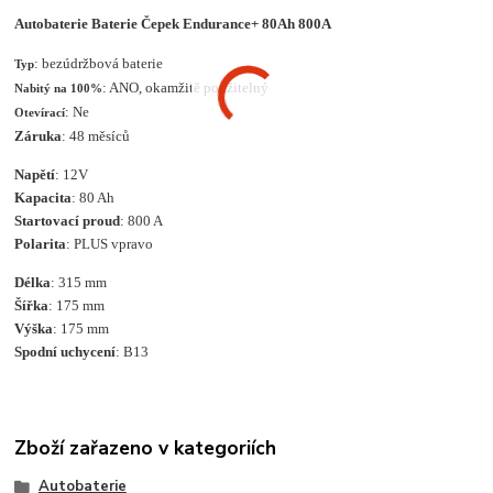
Autobaterie Baterie Čepek Endurance+ 80Ah 800A
: bezúdržbová baterie
Typ
: ANO, okamžitě použitelný
Nabitý na 100%
: Ne
Otevírací
Záruka
: 48 měsíců
Napětí
: 12V
Kapacita
: 80 Ah
Startovací proud
: 800 A
Polarita
: PLUS vpravo
Délka
: 315 mm
Šířka
: 175 mm
Výška
: 175 mm
Spodní uchycení
: B13
Zboží zařazeno v kategoriích
Autobaterie