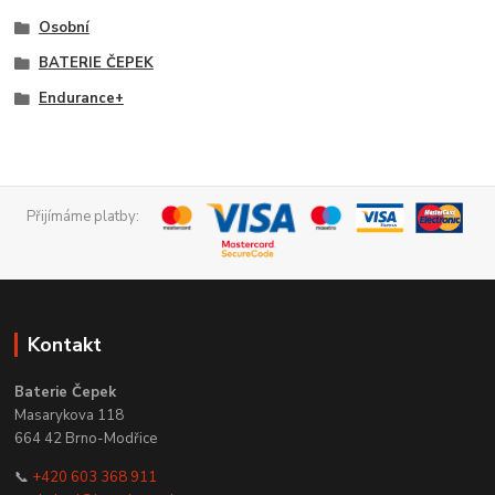
Osobní
BATERIE ČEPEK
Endurance+
Přijímáme platby:
Kontakt
Baterie Čepek
Masarykova 118
664 42 Brno-Modřice
📞
+420 603 368 911