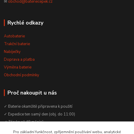
✉
obchod@bateriecepek.cz
Rychlé odkazy
Autobaterie
Trakční baterie
Nabíječky
Doprava a platba
Výměna baterie
Obchodní podmínky
Proč nakoupit u nás
✓ Baterie okamžitě připravena k použití
✓ Expedice ten samý den (obj. do 11:00)
✓ Záruka až 48 měsíců
✓ Odborné poradenství zdarma
Pro základní funkčnost, zpříjemnění používání webu, analytické