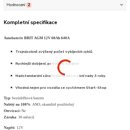
Hodnocení
2
Kompletní specifikace
Autobaterie BRIT AGM 12V 60Ah 640A
Trojnásobně zvýšený počet vybíjecích cyklů
Rychlejší dobíjení, pomalejší vybíjení
Nadstandardní záruční lhůta na výrobní vady 3 roky.
Vhodná nejen pro vozidla se systémem Start-Stop
Typ
: bezúdržbová baterie
Nabitý na 100%
: ANO, okamžitě použitelný
Otevírací:
Ne
Záruka
: 36 měsíců
Napětí
: 12V