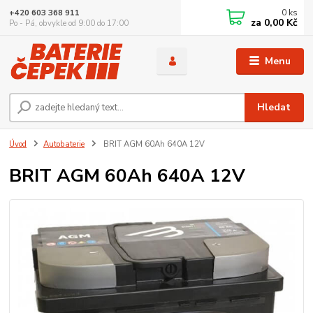
0
ks
+420 603 368 911
za
0,00 Kč
Po - Pá, obvykle od 9:00 do 17:00
Menu
Hledat
Úvod
Autobaterie
BRIT AGM 60Ah 640A 12V
BRIT AGM 60Ah 640A 12V