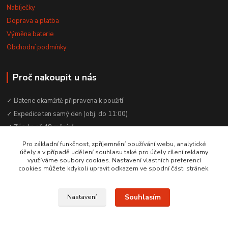
Nabíječky
Doprava a platba
Výměna baterie
Obchodní podmínky
Proč nakoupit u nás
✓ Baterie okamžitě připravena k použití
✓ Expedice ten samý den (obj. do 11:00)
✓ Záruka až 48 měsíců
✓ Odborné poradenství zdarma
Pro základní funkčnost, zpříjemnění používání webu, analytické
účely a v případě udělení souhlasu také pro účely cílení reklamy
✓ Česká rodinná firma od 2012
využíváme soubory cookies. Nastavení vlastních preferencí
✓ YouTube kanál s návody a testy baterií
cookies můžete kdykoli upravit odkazem ve spodní části stránek.
Souhlasím
Nastavení
© 2016–2026 Baterie Čepek | IČO: 29351120 | DIČ: CZ29351120
Vytvořeno na
Eshop-rychle.cz