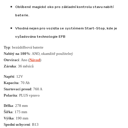
Oblíbené magické oko pro základní kontrolu stavu nabití
baterie.
Vhodná nejen pro vozidla se systémem Start-Stop, kde je
vyžadována technologie EFB
Typ
: bezúdržbová baterie
Nabitý na 100%
: ANO, okamžitě použitelný
Otevírací
: Ano (
Návod
)
Záruka
: 36 měsíců
Napětí
: 12V
Kapacita
: 70 Ah
Startovací proud
: 760 A
Polarita
: PLUS vpravo
Délka
: 278 mm
Šířka
: 175 mm
Výška
: 190 mm
Spodní uchycení
: B13