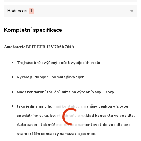
Hodnocení
1
Kompletní specifikace
Autobaterie BRIT EFB 12V 70Ah 760A
Trojnásobně zvýšený počet vybíjecích cyklů
Rychlejší dobíjení, pomalejší vybíjení
Nadstandardní záruční lhůta na výrobní vady 3 roky.
Jako jediné na trhu mají kontakty chráněny tenkou vrstvou
speciálního tuku, který zabraňuje oxidaci kontaktu ve vozidle.
Autobaterii tak můžete rovnou namontovat do vozidla bez
starostí čím kontakty namazat a jak moc.