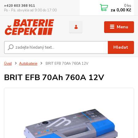
0
ks
+420 603 368 911
za
0,00 Kč
Po - Pá, obvykle od 9:00 do 17:00
Menu
Hledat
Úvod
Autobaterie
BRIT EFB 70Ah 760A 12V
BRIT EFB 70Ah 760A 12V