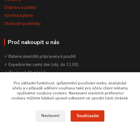
Doprava a platba
Výměna baterie
Obchodní podmínky
Proč nakoupit u nás
✓ Baterie okamžitě připravena k použití
✓ Expedice ten samý den (obj. do 11:00)
✓ Záruka až 48 měsíců
✓ Odborné poradenství zdarma
Pro základní funkčnost, zpříjemnění používání webu, analytické
účely a v případě udělení souhlasu také pro účely cílení reklamy
✓ Česká rodinná firma od 2012
využíváme soubory cookies. Nastavení vlastních preferencí
✓ YouTube kanál s návody a testy baterií
cookies můžete kdykoli upravit odkazem ve spodní části stránek.
Souhlasím
Nastavení
© 2016–2026 Baterie Čepek | IČO: 29351120 | DIČ: CZ29351120
Vytvořeno na
Eshop-rychle.cz