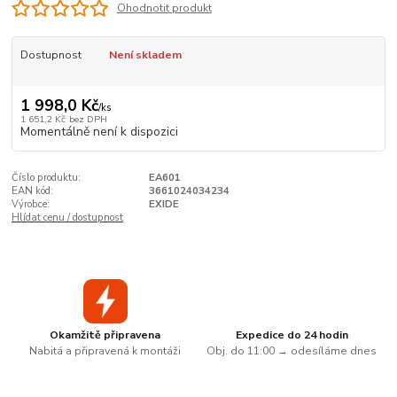
Ohodnotit produkt
Dostupnost
Není skladem
1 998,0 Kč
/
ks
1 651,2 Kč
bez DPH
Momentálně není k dispozici
Číslo produktu:
EA601
EAN kód:
3661024034234
Výrobce:
EXIDE
Hlídat cenu / dostupnost
Okamžitě připravena
Expedice do 24 hodin
Nabitá a připravená k montáži
Obj. do 11:00 → odesíláme dnes