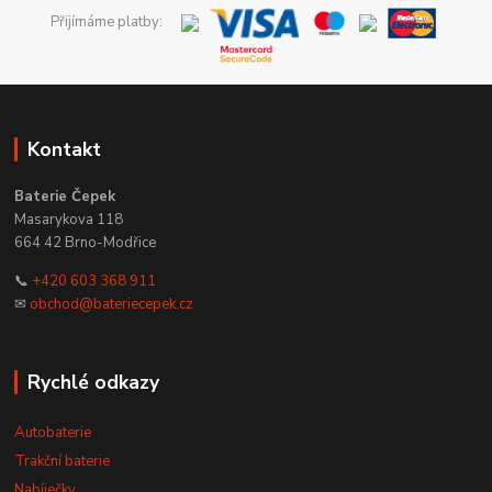
Přijímáme platby:
Kontakt
Baterie Čepek
Masarykova 118
664 42 Brno-Modřice
📞
+420 603 368 911
✉
obchod@bateriecepek.cz
Rychlé odkazy
Autobaterie
Trakční baterie
Nabíječky