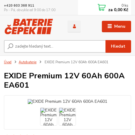
0
ks
+420 603 368 911
za
0,00 Kč
Po - Pá, obvykle od 9:00 do 17:00
Menu
Hledat
Úvod
Autobaterie
EXIDE Premium 12V 60Ah 600A EA601
EXIDE Premium 12V 60Ah 600A
EA601