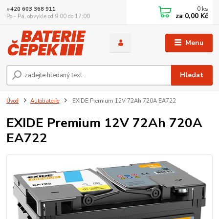
0
ks
+420 603 368 911
za
0,00 Kč
Po - Pá, obvykle od 9:00 do 17:00
Menu
Hledat
Úvod
Autobaterie
EXIDE Premium 12V 72Ah 720A EA722
EXIDE Premium 12V 72Ah 720A
EA722