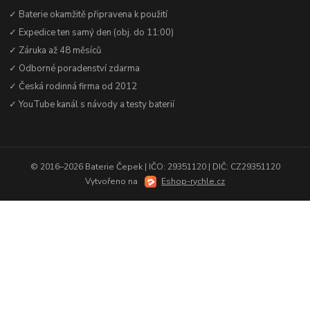
✓ Baterie okamžitě připravena k použití
✓ Expedice ten samý den (obj. do 11:00)
✓ Záruka až 48 měsíců
✓ Odborné poradenství zdarma
✓ Česká rodinná firma od 2012
✓ YouTube kanál s návody a testy baterií
© 2016–2026 Baterie Čepek | IČO: 29351120 | DIČ: CZ29351120
Vytvořeno na
Eshop-rychle.cz